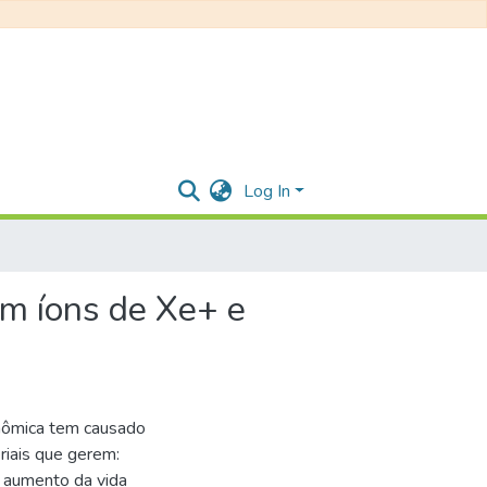
Log In
m íons de Xe+ e
onômica tem causado
iais que gerem:
, aumento da vida