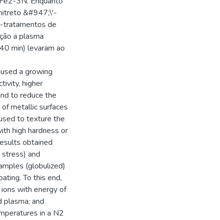
-Fe2-3N. Enquanto
itreto &#947;\'-
é-tratamentos de
ção a plasma
40 min) levaram ao
caused a growing
ivity, higher
 and to reduce the
 of metallic surfaces
used to texture the
with high hardness or
results obtained
 stress) and
mples (globulized)
ting. To this end,
ons with energy of
d plasma; and
emperatures in a N2