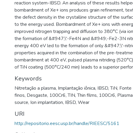
reaction system-IBSD. An analysis of these results helped
bombardment of Xe+ ions produces grain refinement, text
the defect density in the crystalline structure of the surf
to the energy used. Bombardment of Xe+ ions with ene
improved nitrogen trapping and diffusion to 380°C (via io
the formation of &#947;\'-Fe4N and &#949;-Fe2-3N nit
energy 400 eV led to the formation of only &#947;\'-nit
properties acquired in the combination of the pre-treatme
bombardment at 400 eV, pulsed plasma nitriding (520°C)
of TiN coating (500°C/240 min) leads to a superior perfo
Keywords
Nitretação a plasma
,
Implantação iônica
,
IBSD
,
TiN
,
Fonte
finos
,
Desgaste
,
100Cr6
,
TIN
,
Thin films
,
100Cr6
,
Plasma 
source
,
Ion implantation
,
IBSD
,
Wear
URI
http://repositorio.eesc.usp.br/handle/RIEESC/5161