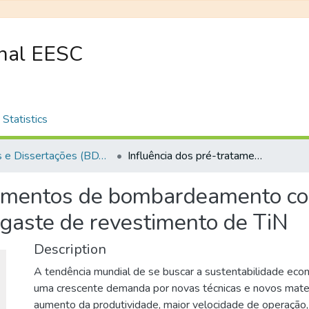
onal EESC
Statistics
Teses e Dissertações (BDTD USP)
Influência dos pré-tratamentos de bombardeamento com íons de Xe+ e nitretação iônica no desgaste de revestimento de TiN
atamentos de bombardeamento co
esgaste de revestimento de TiN
Description
A tendência mundial de se buscar a sustentabilidade ec
uma crescente demanda por novas técnicas e novos mater
aumento da produtividade, maior velocidade de operação