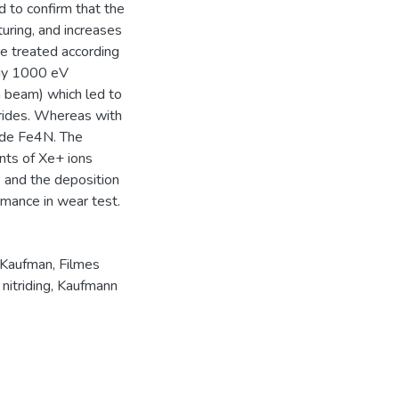
 to confirm that the
uring, and increases
ace treated according
rgy 1000 eV
n beam) which led to
rides. Whereas with
ride Fe4N. The
nts of Xe+ ions
 and the deposition
rmance in wear test.
 Kaufman
,
Filmes
nitriding
,
Kaufmann