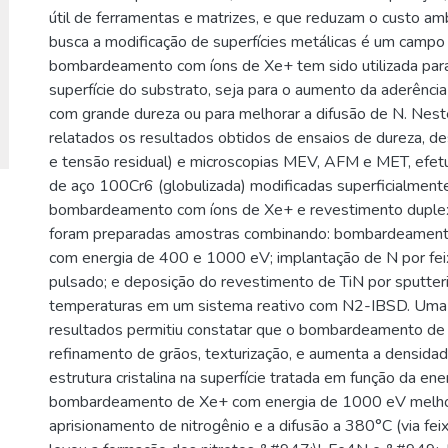
útil de ferramentas e matrizes, e que reduzam o custo amb
busca a modificação de superfícies metálicas é um campo
bombardeamento com íons de Xe+ tem sido utilizada para 
superfície do substrato, seja para o aumento da aderênci
com grande dureza ou para melhorar a difusão de N. Nes
relatados os resultados obtidos de ensaios de dureza, d
e tensão residual) e microscopias MEV, AFM e MET, efe
de aço 100Cr6 (globulizada) modificadas superficialment
bombardeamento com íons de Xe+ e revestimento duplex.
foram preparadas amostras combinando: bombardeament
com energia de 400 e 1000 eV; implantação de N por fei
pulsado; e deposição do revestimento de TiN por sputter
temperaturas em um sistema reativo com N2-IBSD. Uma 
resultados permitiu constatar que o bombardeamento de
refinamento de grãos, texturização, e aumenta a densidad
estrutura cristalina na superfície tratada em função da ener
bombardeamento de Xe+ com energia de 1000 eV melh
aprisionamento de nitrogênio e a difusão a 380°C (via fei