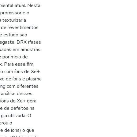
iental atual. Nesta
 promissor e o
texturizar a
a de revestimentos
te estudo são
esgaste, DRX (fases
tuadas em amostras
e por meio de
 Para esse fim,
o com íons de Xe+
xe de íons e plasma
ing com diferentes
análise desses
 íons de Xe+ gera
e de defeitos na
gia utilizada. O
orou o
xe de íons) o que