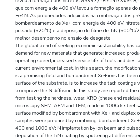
levou a formação dos nitretos &#947;\'-Fe4N e &#949;
que com energia de 400 eV levou a formação apenas do n
Fe4N. As propriedades adquiridas na combinação dos pr
bombardeamento de Xe+ com energia de 400 eV, nitreta
pulsado (520°C) e a deposição do filme de TiN (500°C/2
melhor desempenho no ensaio de desgaste.
The global trend of seeking economic sustainability has 
demand for new materials that generate: increased product
operating speed, increased service life of tools and dies,
current environmental cost. In this search, the modification
is a promising field and bombardment Xe+ ions has been 
surface of the substrate, is to increase the tack coatings 
to improve the N diffusion. In this study are reported the 
from testing the hardness, wear, XRD (phase and residual
microscopy SEM, AFM and TEM, made in 100Cr6 steel sa
surface modified by bombardment with Xe+ and duplex coa
samples were prepared by combining: bombardment Xe+ i
400 and 1000 eV; N implantation by ion beam and pulse
deposition of the TiN coating by sputtering at different t