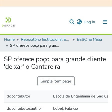
(current)
Log In
Home
Repositório Institucional EESC
EESC na Mídia
Communities & Collections
SP oferece poço para grande cliente 'deixar' o Cantareira
All of DSpace
SP oferece poço para grande cliente
Statistics
'deixar' o Cantareira
Simple item page
dc.contributor
Escola de Engenharia de São Ca
dc.contributor.author
Lobel, Fabrício