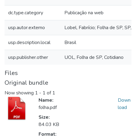
dc.type.category
Publicação na web
usp.autor.externo
Lobel, Fabrício; Folha de SP, SP, B
usp.description.local
Brasil
usp.publisher.other
UOL, Folha de SP, Cotidiano
Files
Original bundle
Now showing
1 - 1 of 1
Name:
Down
folha.pdf
load
Size:
84.03 KB
Format: