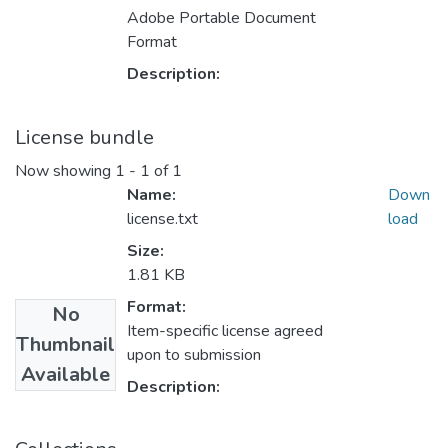
Adobe Portable Document
Format
Description:
License bundle
Now showing
1 - 1 of 1
Name:
Down
license.txt
load
Size:
1.81 KB
Format:
No
Item-specific license agreed
Thumbnail
upon to submission
Available
Description: