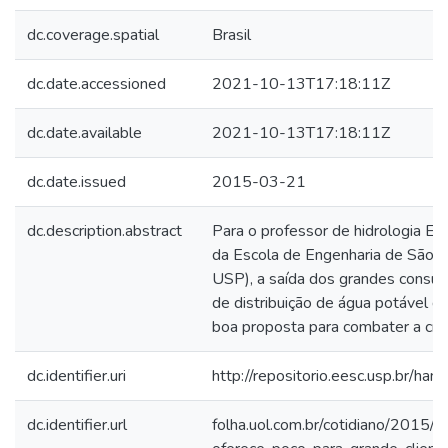
dc.coverage.spatial
Brasil
dc.date.accessioned
2021-10-13T17:18:11Z
dc.date.available
2021-10-13T17:18:11Z
dc.date.issued
2015-03-21
dc.description.abstract
Para o professor de hidrologia E
da Escola de Engenharia de São C
USP), a saída dos grandes consu
de distribuição de água potável 
boa proposta para combater a crise
dc.identifier.uri
http://repositorio.eesc.usp.br/h
dc.identifier.url
folha.uol.com.br/cotidiano/2015