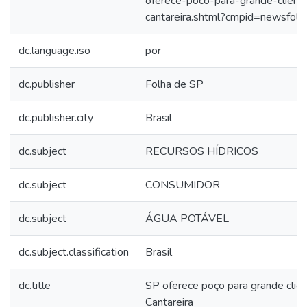
oferece-poco-para-grande-client
cantareira.shtml?cmpid=newsfolh
dc.language.iso
por
dc.publisher
Folha de SP
dc.publisher.city
Brasil
dc.subject
RECURSOS HÍDRICOS
dc.subject
CONSUMIDOR
dc.subject
ÁGUA POTÁVEL
dc.subject.classification
Brasil
dc.title
SP oferece poço para grande client
Cantareira