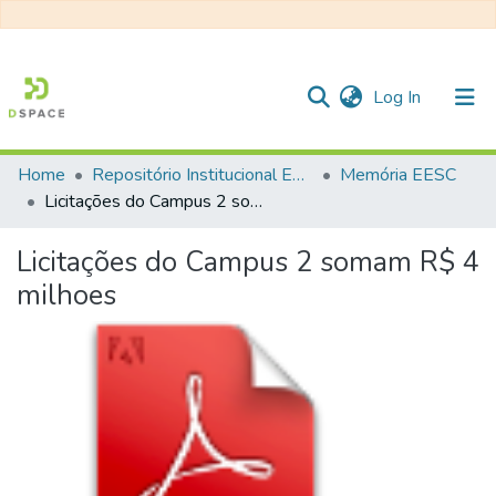
(current)
Log In
Home
Repositório Institucional EESC
Memória EESC
Communities & Collections
Licitações do Campus 2 somam R$ 4 milhoes
All of DSpace
Licitações do Campus 2 somam R$ 4
Statistics
milhoes