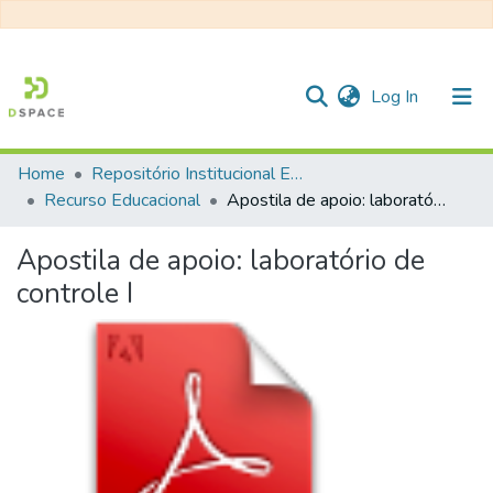
(current)
Log In
Home
Repositório Institucional EESC
Communities & Collections
Recurso Educacional
Apostila de apoio: laboratório de controle I
All of DSpace
Apostila de apoio: laboratório de
Statistics
controle I