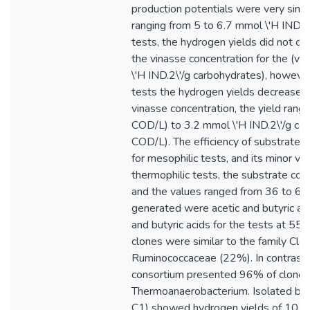
production potentials were very simi
ranging from 5 to 6.7 mmol \'H IND.2\
tests, the hydrogen yields did not ch
the vinasse concentration for the (v
\'H IND.2\'/g carbohydrates), however
tests the hydrogen yields decreased 
vinasse concentration, the yield rang
COD/L) to 3.2 mmol \'H IND.2\'/g ca
COD/L). The efficiency of substrate 
for mesophilic tests, and its minor v
thermophilic tests, the substrate co
and the values ranged from 36 to 6
generated were acetic and butyric aci
and butyric acids for the tests at 55
clones were similar to the family Clo
Ruminococcaceae (22%). In contrast, 
consortium presented 96% of clones 
Thermoanaerobacterium. Isolated bact
C1) showed hydrogen yields of 10 a