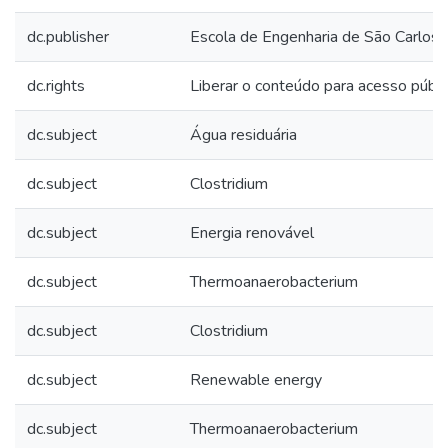
dc.publisher
Escola de Engenharia de São Carlos
dc.rights
Liberar o conteúdo para acesso públi
dc.subject
Água residuária
dc.subject
Clostridium
dc.subject
Energia renovável
dc.subject
Thermoanaerobacterium
dc.subject
Clostridium
dc.subject
Renewable energy
dc.subject
Thermoanaerobacterium