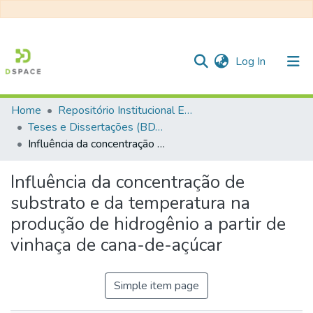
(current)
Log In
Home
Repositório Institucional EESC
Communities & Collections
Teses e Dissertações (BDTD USP)
Influência da concentração de substrato e da temperatura na produção de hidrogênio a partir de vinhaça de cana-de-açúcar
All of DSpace
Statistics
Influência da concentração de
substrato e da temperatura na
produção de hidrogênio a partir de
vinhaça de cana-de-açúcar
Simple item page