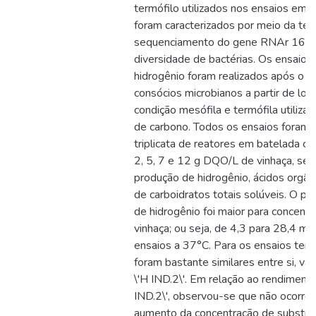
termófilo utilizados nos ensaios em 
foram caracterizados por meio da téc
sequenciamento do gene RNAr 16S v
diversidade de bactérias. Os ensaios
hidrogênio foram realizados após o 
consócios microbianos a partir de l
condição mesófila e termófila utiliza
de carbono. Todos os ensaios foram 
triplicata de reatores em batelada 
2, 5, 7 e 12 g DQO/L de vinhaça, se
produção de hidrogênio, ácidos orgân
de carboidratos totais solúveis. O po
de hidrogênio foi maior para concent
vinhaça; ou seja, de 4,3 para 28,4 mm
ensaios a 37°C. Para os ensaios term
foram bastante similares entre si, va
\'H IND.2\'. Em relação ao rendiment
IND.2\', observou-se que não ocorre
aumento da concentração de substrat