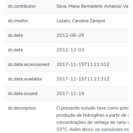
dc.contributor
Silva, Maria Bernadete Amancio Var
dc.creator
Lazaro, Carolina Zampol
dc.date
2012-06-29
dc.date
2012-12-03
dc.date.accessioned
2017-11-15T11:21:31Z
dc.date.available
2017-11-15T11:21:31Z
dc.date.issued
2017-11-15
dc.description
O presente estudo teve como principa
produção de hidrogênio a partir de di
concentrações de vinhaça de cana-d
55°C. Além disso, os consórcios mic