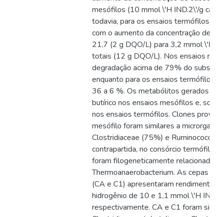
mesófilos (10 mmol \'H IND.2\'/g carb
todavia, para os ensaios termófilos o
com o aumento da concentração de vi
21,7 (2 g DQO/L) para 3,2 mmol \'H I
totais (12 g DQO/L). Nos ensaios me
degradação acima de 79% do substra
enquanto para os ensaios termófilos 
36 a 6 %. Os metabólitos gerados fo
butírico nos ensaios mesófilos e, som
nos ensaios termófilos. Clones prove
mesófilo foram similares a microrgan
Clostridiaceae (75%) e Ruminococc
contrapartida, no consórcio termófil
foram filogeneticamente relacionado
Thermoanaerobacterium. As cepas mi
(CA e C1) apresentaram rendimento 
hidrogênio de 10 e 1,1 mmol \'H IND.2
respectivamente. CA e C1 foram sim