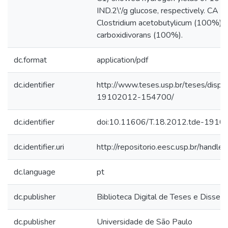
IND.2\'/g glucose, respectively. CA a
Clostridium acetobutylicum (100%) a
carboxidivorans (100%).
dc.format
application/pdf
dc.identifier
http://www.teses.usp.br/teses/disp
19102012-154700/
dc.identifier
doi:10.11606/T.18.2012.tde-191
dc.identifier.uri
http://repositorio.eesc.usp.br/hand
dc.language
pt
dc.publisher
Biblioteca Digital de Teses e Disse
dc.publisher
Universidade de São Paulo