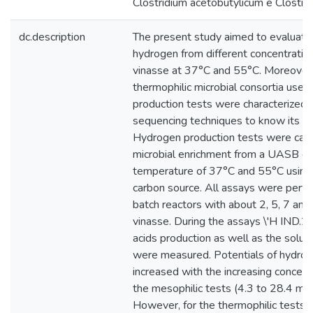
Clostridium acetobutylicum e Clostrid
dc.description
The present study aimed to evaluate 
hydrogen from different concentratio
vinasse at 37°C and 55°C. Moreover,
thermophilic microbial consortia used
production tests were characterized 
sequencing techniques to know its mic
Hydrogen production tests were carri
microbial enrichment from a UASB gra
temperature of 37°C and 55°C using 
carbon source. All assays were perfor
batch reactors with about 2, 5, 7 an
vinasse. During the assays \'H IND.2\
acids production as well as the solu
were measured. Potentials of hydrog
increased with the increasing concentr
the mesophilic tests (4.3 to 28.4 mmo
However, for the thermophilic tests,