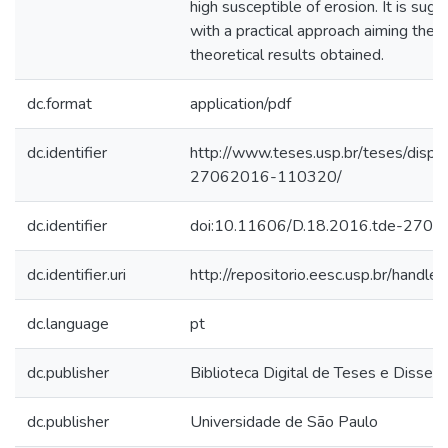
high susceptible of erosion. It is su
with a practical approach aiming the c
theoretical results obtained.
dc.format
application/pdf
dc.identifier
http://www.teses.usp.br/teses/disp
27062016-110320/
dc.identifier
doi:10.11606/D.18.2016.tde-270
dc.identifier.uri
http://repositorio.eesc.usp.br/hand
dc.language
pt
dc.publisher
Biblioteca Digital de Teses e Disse
dc.publisher
Universidade de São Paulo