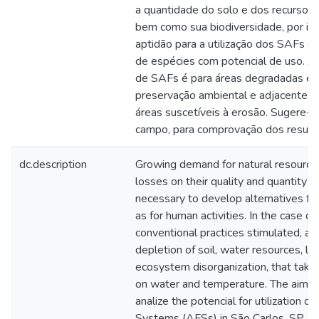
a quantidade do solo e dos recursos h
bem como sua biodiversidade, por is
aptidão para a utilização dos SAFs 
de espécies com potencial de uso. A
de SAFs é para áreas degradadas e s
preservação ambiental e adjacentes, 
áreas suscetíveis à erosão. Sugere-
campo, para comprovação dos resulta
dc.description
Growing demand for natural resource
losses on their quality and quantity ind
necessary to develop alternatives f
as for human activities. In the case 
conventional practices stimulated, at
depletion of soil, water resources, lo
ecosystem disorganization, that take
on water and temperature. The aim of
analize the potencial for utilization o
Systems (AFSs) in São Carlos, SP. A