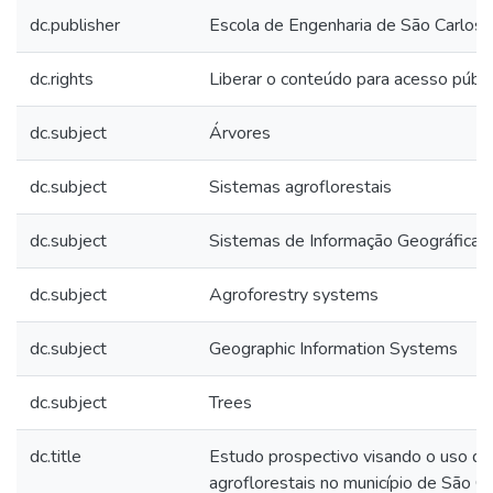
dc.publisher
Escola de Engenharia de São Carlos
dc.rights
Liberar o conteúdo para acesso públi
dc.subject
Árvores
dc.subject
Sistemas agroflorestais
dc.subject
Sistemas de Informação Geográfica
dc.subject
Agroforestry systems
dc.subject
Geographic Information Systems
dc.subject
Trees
dc.title
Estudo prospectivo visando o uso de
agroflorestais no município de São C