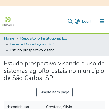
(current)
Log In
Home
Repositório Institucional EESC
Communities & Collections
Teses e Dissertações (BDTD USP)
Estudo prospectivo visando o uso de sistemas agroflorestais no município de São Carlos, SP
All of DSpace
Statistics
Estudo prospectivo visando o uso de
sistemas agroflorestais no município
de São Carlos, SP
Simple item page
dc.contributor
Crestana, Silvio