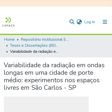
(current)
Log In
Home
Repositório Institucional EESC
Communities & Collections
Teses e Dissertações (BDTD USP)
Variabilidade da radiação em ondas longas em uma cidade de porte médio: experimentos nos espaços livres em São Carlos - SP
All of DSpace
Statistics
Variabilidade da radiação em ondas
longas em uma cidade de porte
médio: experimentos nos espaços
livres em São Carlos - SP