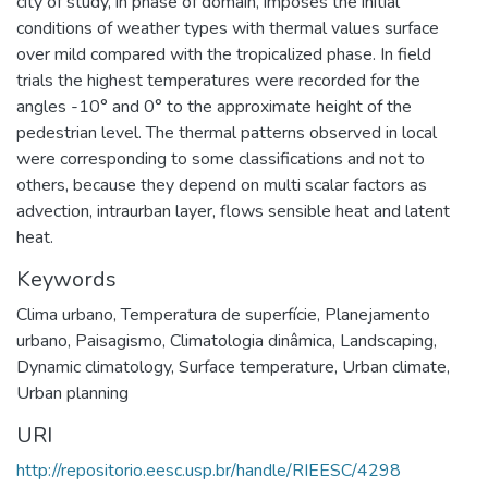
city of study, in phase of domain, imposes the initial
conditions of weather types with thermal values surface
over mild compared with the tropicalized phase. In field
trials the highest temperatures were recorded for the
angles -10° and 0° to the approximate height of the
pedestrian level. The thermal patterns observed in local
were corresponding to some classifications and not to
others, because they depend on multi scalar factors as
advection, intraurban layer, flows sensible heat and latent
heat.
Keywords
Clima urbano
,
Temperatura de superfície
,
Planejamento
urbano
,
Paisagismo
,
Climatologia dinâmica
,
Landscaping
,
Dynamic climatology
,
Surface temperature
,
Urban climate
,
Urban planning
URI
http://repositorio.eesc.usp.br/handle/RIEESC/4298