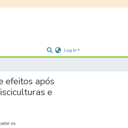
Log In
e efeitos após
sciculturas e
bater os