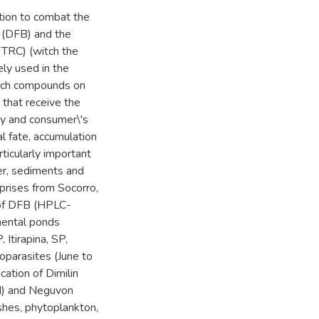
tion to combat the
n (DFB) and the
(TRC) (witch the
ly used in the
such compounds on
that receive the
ty and consumer\'s
l fate, accumulation
rticularly important
er, sediments and
rprises from Socorro,
s of DFB (HPLC-
mental ponds
Itirapina, SP,
oparasites (June to
cation of Dimilin
PM) and Neguvon
shes, phytoplankton,