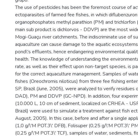
grupo.
The use of pesticides has been the foremost course of ac
ectoparasites of farmed fee fishes, in which diflubenzuro
organophosphates methyl parathion (PM) and trichlorfon 
main sub product is dichlorvos - DDVP) are the most wide
Mogi-Guaçu river catchments. The indiscriminate use of 
aquaculture can cause damage to the aquatic ecosystems 
pond\'s effluents, hence endangering environmental quali
health. The knowledge of understanding the environmenta
rate, as well as their effect upon non-target species, is pa
for the correct aquaculture management. Samples of wat
fishes (Oreochromis niloticus) from three fee fishing ente
SP, Brazil (June, 2005), were analyzed to verify residue
DAD), PM and DDVP (GC-NPD). In addition, four experi
(10.000 L, 10 cm of sediment, localized on CRHEA - USP, 
Brazil) were used to simulate a treatment against fish ect
August, 2005). In this case, before and after a single appli
(1,0 g/\'M POT.3\' DFB), Folisuper (0,25 g/\'M POT.3\' 
(0,25 g/\'M POT.3\' TCF), samples of water, sediments, fi