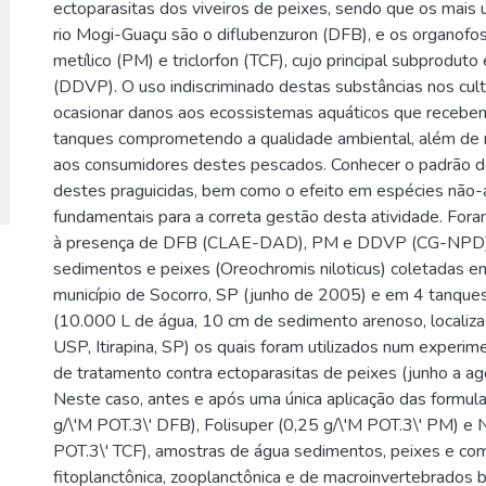
ectoparasitas dos viveiros de peixes, sendo que os mais u
rio Mogi-Guaçu são o diflubenzuron (DFB), e os organofo
metílico (PM) e triclorfon (TCF), cujo principal subproduto 
(DDVP). O uso indiscriminado destas substâncias nos cul
ocasionar danos aos ecossistemas aquáticos que recebe
tanques comprometendo a qualidade ambiental, além de r
aos consumidores destes pescados. Conhecer o padrão 
destes praguicidas, bem como o efeito em espécies não-
fundamentais para a correta gestão desta atividade. For
à presença de DFB (CLAE-DAD), PM e DDVP (CG-NPD),
sedimentos e peixes (Oreochromis niloticus) coletadas e
município de Socorro, SP (junho de 2005) e em 4 tanque
(10.000 L de água, 10 cm de sedimento arenoso, locali
USP, Itirapina, SP) os quais foram utilizados num experi
de tratamento contra ectoparasitas de peixes (junho a a
Neste caso, antes e após uma única aplicação das formula
g/\'M POT.3\' DFB), Folisuper (0,25 g/\'M POT.3\' PM) e
POT.3\' TCF), amostras de água sedimentos, peixes e co
fitoplanctônica, zooplanctônica e de macroinvertebrados 