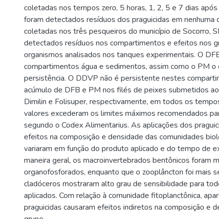
coletadas nos tempos zero, 5 horas, 1, 2, 5 e 7 dias após
foram detectados resíduos dos praguicidas em nenhuma 
coletadas nos três pesqueiros do município de Socorro, 
detectados resíduos nos compartimentos e efeitos nos g
organismos analisados nos tanques experimentais. O DFB
compartimentos água e sedimentos, assim como o PM o 
persistência. O DDVP não é persistente nestes compart
acúmulo de DFB e PM nos filés de peixes submetidos a
Dimilin e Folisuper, respectivamente, em todos os temp
valores excederam os limites máximos recomendados pa
segundo o Codex Alimentarius. As aplicações dos pragui
efeitos na composição e densidade das comunidades biol
variaram em função do produto aplicado e do tempo de e
maneira geral, os macroinvertebrados bentônicos foram m
organofosforados, enquanto que o zooplâncton foi mais s
cladóceros mostraram alto grau de sensibilidade para tod
aplicados. Com relação à comunidade fitoplanctônica, ap
praguicidas causaram efeitos indiretos na composição e 