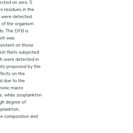
ected on zero, 5
es residues in the
o were detected.
l of the organism
s. The DFB is
hich was
sistent on those
h filets subjected
ich were detected in
mits proposed by the
fects on the
d due to the
thonic macro
s, while zooplankton
igh degree of
oplankton,
the composition and