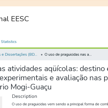
onal EESC
Statistics
Teses e Dissertações (BDTD USP)
O uso de praguicidas nas atividades aqüícolas: destino e efeitos após aplicações em tanques experimentais e avaliação nas pisciculturas e pesqueiros da bacia do rio Mogi-Guaçu
s atividades aqüícolas: destino 
xperimentais e avaliação nas pi
 rio Mogi-Guaçu
Description
O uso de praguicidas vem sendo a principal forma de com