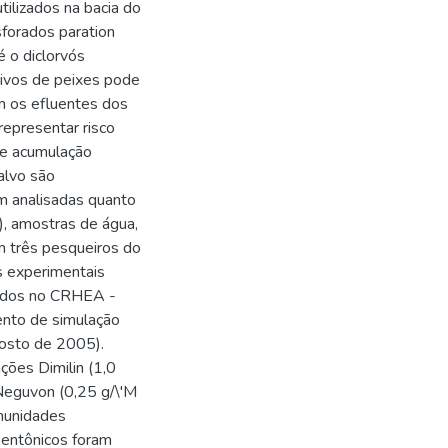
tilizados na bacia do
sforados paration
é o diclorvós
tivos de peixes pode
m os efluentes dos
epresentar risco
de acumulação
alvo são
am analisadas quanto
 amostras de água,
m três pesqueiros do
s experimentais
zados no CRHEA -
mento de simulação
gosto de 2005).
ções Dimilin (1,0
 Neguvon (0,25 g/\'M
munidades
bentônicos foram