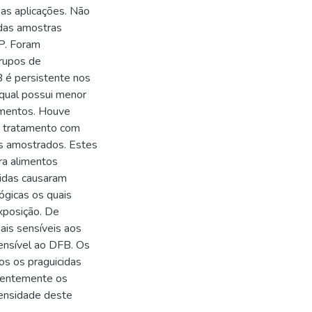
 as aplicações. Não
das amostras
SP. Foram
rupos de
 é persistente nos
qual possui menor
imentos. Houve
o tratamento com
os amostrados. Estes
ra alimentos
cidas causaram
ógicas os quais
xposição. De
ais sensíveis aos
ensível ao DFB. Os
os os praguicidas
arentemente os
densidade deste