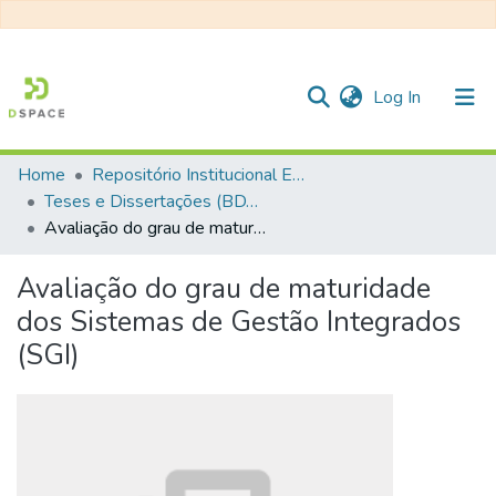
(current)
Log In
Home
Repositório Institucional EESC
Communities & Collections
Teses e Dissertações (BDTD USP)
Avaliação do grau de maturidade dos Sistemas de Gestão Integrados (SGI)
All of DSpace
Statistics
Avaliação do grau de maturidade
dos Sistemas de Gestão Integrados
(SGI)