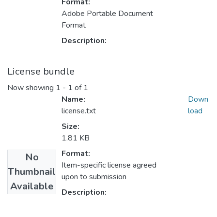
Format:
Adobe Portable Document
Format
Description:
License bundle
Now showing
1 - 1 of 1
Name:
Down
license.txt
load
Size:
1.81 KB
Format:
No
Item-specific license agreed
Thumbnail
upon to submission
Available
Description: