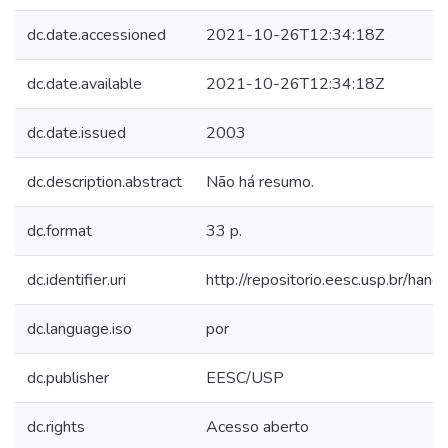
dc.date.accessioned
2021-10-26T12:34:18Z
dc.date.available
2021-10-26T12:34:18Z
dc.date.issued
2003
dc.description.abstract
Não há resumo.
dc.format
33 p.
dc.identifier.uri
http://repositorio.eesc.usp.br/ha
dc.language.iso
por
dc.publisher
EESC/USP
dc.rights
Acesso aberto