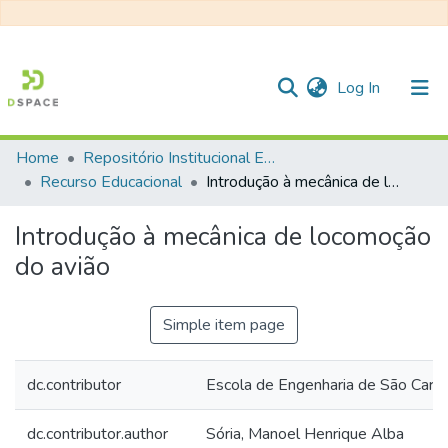
(current)
Log In
Home
Repositório Institucional EESC
Communities & Collections
Recurso Educacional
Introdução à mecânica de locomoção do avião
All of DSpace
Introdução à mecânica de locomoção
Statistics
do avião
Simple item page
dc.contributor
Escola de Engenharia de São Carlo
dc.contributor.author
Sória, Manoel Henrique Alba