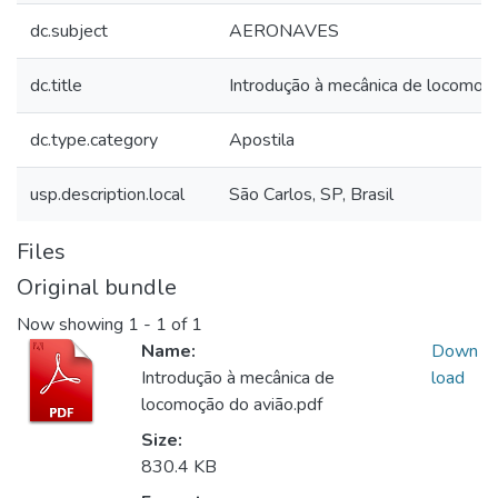
dc.subject
AERONAVES
dc.title
Introdução à mecânica de locomoçã
dc.type.category
Apostila
usp.description.local
São Carlos, SP, Brasil
Files
Original bundle
Now showing
1 - 1 of 1
Name:
Down
Introdução à mecânica de
load
locomoção do avião.pdf
Size:
830.4 KB