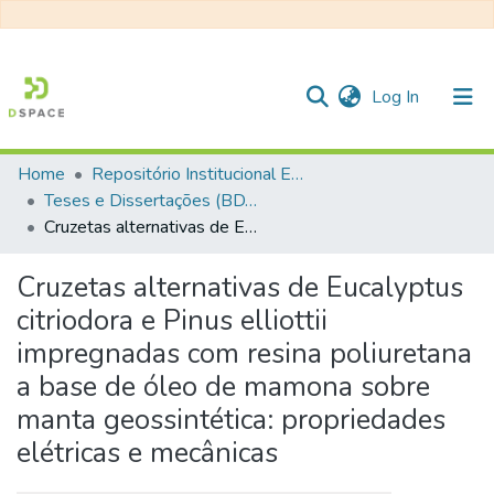
(current)
Log In
Home
Repositório Institucional EESC
Communities & Collections
Teses e Dissertações (BDTD USP)
Cruzetas alternativas de Eucalyptus citriodora e Pinus elliottii impregnadas com resina poliuretana a base de óleo de mamona sobre manta geossintética: propriedades elétricas e mecânicas
All of DSpace
Statistics
Cruzetas alternativas de Eucalyptus
citriodora e Pinus elliottii
impregnadas com resina poliuretana
a base de óleo de mamona sobre
manta geossintética: propriedades
elétricas e mecânicas