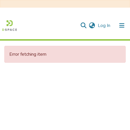
(current)
Log In
Communities & Collections
Error fetching item
All of DSpace