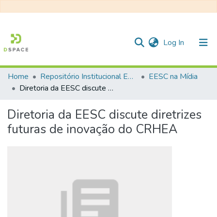
(current)
Log In
Home
Repositório Institucional EESC
EESC na Mídia
Communities & Collections
Diretoria da EESC discute diretrizes futuras de inovação do CRHEA
All of DSpace
Diretoria da EESC discute diretrizes
Statistics
futuras de inovação do CRHEA