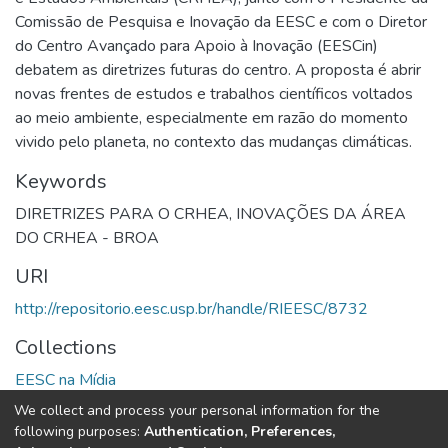
Comissão de Pesquisa e Inovação da EESC e com o Diretor
do Centro Avançado para Apoio à Inovação (EESCin)
debatem as diretrizes futuras do centro. A proposta é abrir
novas frentes de estudos e trabalhos científicos voltados
ao meio ambiente, especialmente em razão do momento
vivido pelo planeta, no contexto das mudanças climáticas.
Keywords
DIRETRIZES PARA O CRHEA
,
INOVAÇÕES DA ÁREA
DO CRHEA - BROA
URI
http://repositorio.eesc.usp.br/handle/RIEESC/8732
Collections
EESC na Mídia
We collect and process your personal information for the
Full item page
following purposes:
Authentication, Preferences,