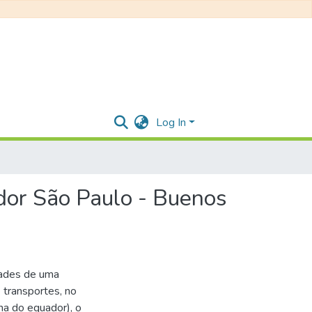
Log In
dor São Paulo - Buenos
dades de uma
 transportes, no
ha do equador), o