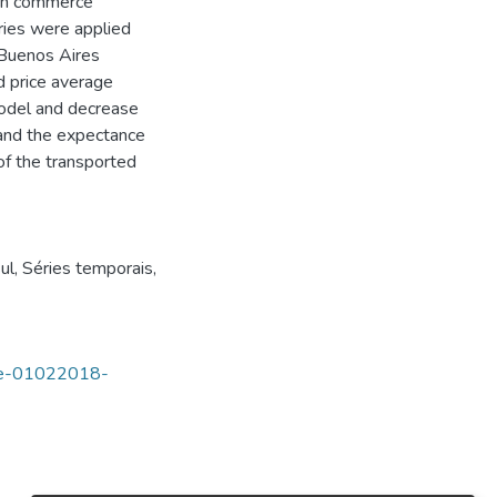
 on commerce
ries were applied
 Buenos Aires
d price average
odel and decrease
 and the expectance
of the transported
ul
,
Séries temporais
,
tde-01022018-