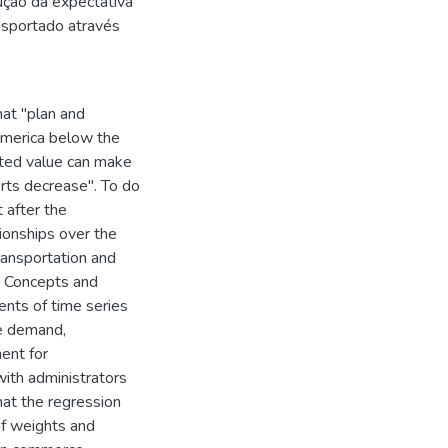
ção da expectativa
nsportado através
hat "plan and
America below the
ated value can make
rts decrease". To do
 after the
ionships over the
transportation and
. Concepts and
ents of time series
e demand,
ment for
with administrators
at the regression
f weights and