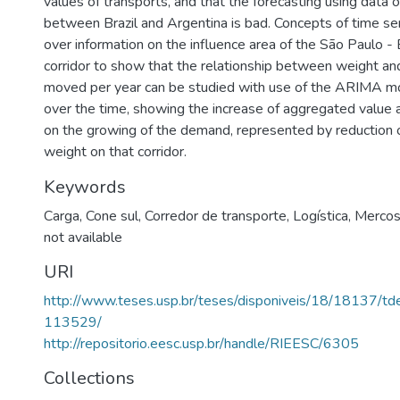
values of transports, and that the forecasting using data
between Brazil and Argentina is bad. Concepts of time se
over information on the influence area of the São Paulo -
corridor to show that the relationship between weight an
moved per year can be studied with use of the ARIMA m
over the time, showing the increase of aggregated value
on the growing of the demand, represented by reduction 
weight on that corridor.
Keywords
Carga
,
Cone sul
,
Corredor de transporte
,
Logística
,
Mercos
not available
URI
http://www.teses.usp.br/teses/disponiveis/18/18137/
113529/
http://repositorio.eesc.usp.br/handle/RIEESC/6305
Collections