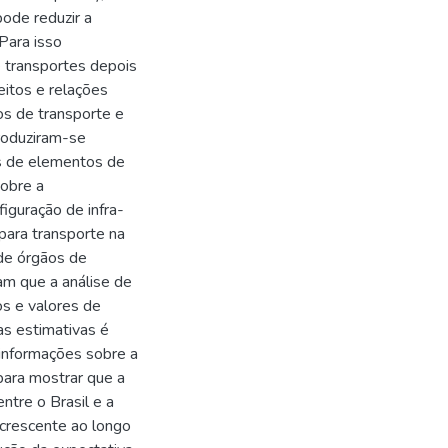
ode reduzir a
Para isso
 transportes depois
itos e relações
tos de transporte e
roduziram-se
es de elementos de
obre a
figuração de infra-
para transporte na
 de órgãos de
cam que a análise de
s e valores de
as estimativas é
 informações sobre a
para mostrar que a
ntre o Brasil e a
crescente ao longo