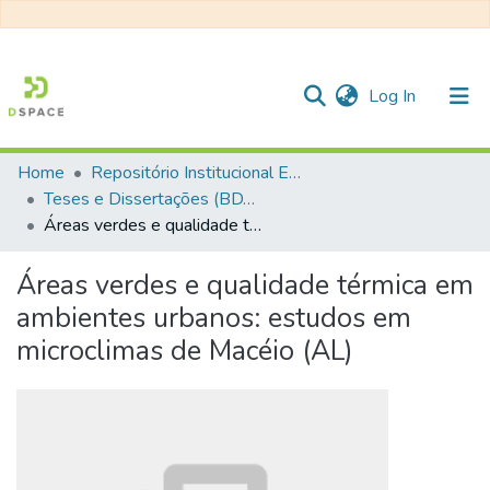
(current)
Log In
Home
Repositório Institucional EESC
Communities & Collections
Teses e Dissertações (BDTD USP)
Áreas verdes e qualidade térmica em ambientes urbanos: estudos em microclimas de Macéio (AL)
All of DSpace
Statistics
Áreas verdes e qualidade térmica em
ambientes urbanos: estudos em
microclimas de Macéio (AL)