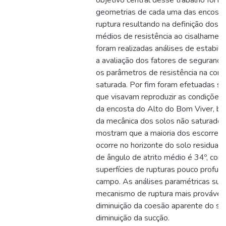
objetivo central desse trabalho foi rea
geometrias de cada uma das encostas
ruptura resultando na definição dos 
médios de resistência ao cisalhamen
foram realizadas análises de estabili
a avaliação dos fatores de segurança
os parâmetros de resistência na cond
saturada. Por fim foram efetuadas s
que visavam reproduzir as condições 
da encosta do Alto do Bom Viver, ba
da mecânica dos solos não saturados
mostram que a maioria dos escorreg
ocorre no horizonte do solo residual 
de ângulo de atrito médio é 34º, con
superfícies de rupturas pouco profu
campo. As análises paramétricas su
mecanismo de ruptura mais provável 
diminuição da coesão aparente do so
diminuição da sucção.