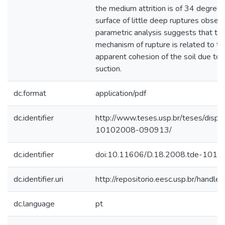
the medium attrition is of 34 degrees
surface of little deep ruptures observ
parametric analysis suggests that t
mechanism of rupture is related to t
apparent cohesion of the soil due to 
suction.
dc.format
application/pdf
dc.identifier
http://www.teses.usp.br/teses/disp
10102008-090913/
dc.identifier
doi:10.11606/D.18.2008.tde-101
dc.identifier.uri
http://repositorio.eesc.usp.br/hand
dc.language
pt