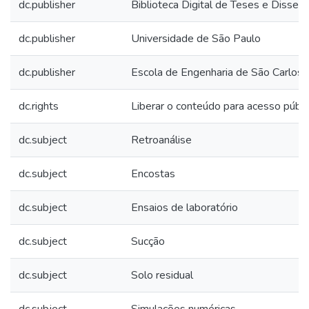
dc.publisher
Biblioteca Digital de Teses e Disse
dc.publisher
Universidade de São Paulo
dc.publisher
Escola de Engenharia de São Carlos
dc.rights
Liberar o conteúdo para acesso públi
dc.subject
Retroanálise
dc.subject
Encostas
dc.subject
Ensaios de laboratório
dc.subject
Sucção
dc.subject
Solo residual