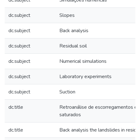
dc.subject
Simulações numéricas
dc.subject
Slopes
dc.subject
Back analysis
dc.subject
Residual soil
dc.subject
Numerical simulations
dc.subject
Laboratory experiments
dc.subject
Suction
dc.title
Retroanálise de escorregamentos em 
saturados
dc.title
Back analysis the landslides in residu