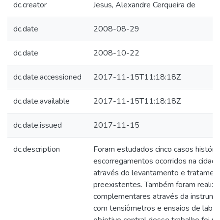
dc.creator
Jesus, Alexandre Cerqueira de
dc.date
2008-08-29
dc.date
2008-10-22
dc.date.accessioned
2017-11-15T11:18:18Z
dc.date.available
2017-11-15T11:18:18Z
dc.date.issued
2017-11-15
dc.description
Foram estudados cinco casos históri
escorregamentos ocorridos na cidade
através do levantamento e tratamen
preexistentes. Também foram realiza
complementares através da instrum
com tensiômetros e ensaios de labora