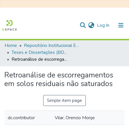
(current)
Log In
Home
Repositório Institucional EESC
Communities & Collections
Teses e Dissertações (BDTD USP)
Retroanálise de escorregamentos em solos residuais não saturados
All of DSpace
Statistics
Retroanálise de escorregamentos
em solos residuais não saturados
Simple item page
dc.contributor
Vilar, Orencio Monje