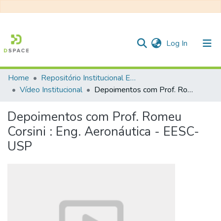
(current)
Log In
Home
Repositório Institucional EESC
Communities & Collections
Vídeo Institucional
Depoimentos com Prof. Romeu Corsini : Eng. Aeronáutica - EESC-USP
All of DSpace
Depoimentos com Prof. Romeu
Statistics
Corsini : Eng. Aeronáutica - EESC-
USP