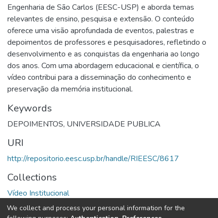
Engenharia de São Carlos (EESC-USP) e aborda temas
relevantes de ensino, pesquisa e extensão. O conteúdo
oferece uma visão aprofundada de eventos, palestras e
depoimentos de professores e pesquisadores, refletindo o
desenvolvimento e as conquistas da engenharia ao longo
dos anos. Com uma abordagem educacional e científica, o
vídeo contribui para a disseminação do conhecimento e
preservação da memória institucional.
Keywords
DEPOIMENTOS
,
UNIVERSIDADE PUBLICA
URI
http://repositorio.eesc.usp.br/handle/RIEESC/8617
Collections
Vídeo Institucional
We collect and process your personal information for the
Full item page