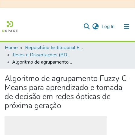
(current)
Log In
Home
Repositório Institucional EESC
Communities & Collections
Teses e Dissertações (BDTD USP)
Algoritmo de agrupamento Fuzzy C-Means para aprendizado e tomada de decisão em redes ópticas de próxima geração
All of DSpace
Statistics
Algoritmo de agrupamento Fuzzy C-
Means para aprendizado e tomada
de decisão em redes ópticas de
próxima geração