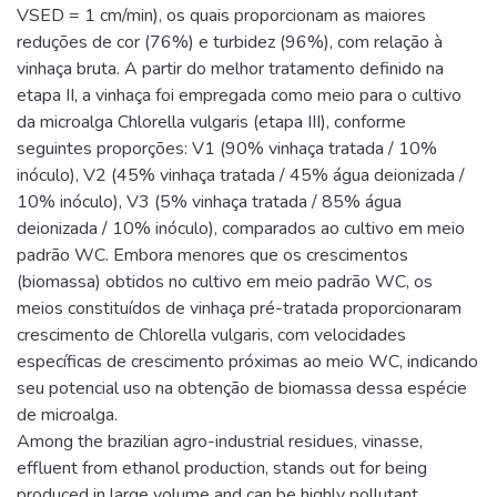
VSED = 1 cm/min), os quais proporcionam as maiores
reduções de cor (76%) e turbidez (96%), com relação à
vinhaça bruta. A partir do melhor tratamento definido na
etapa II, a vinhaça foi empregada como meio para o cultivo
da microalga Chlorella vulgaris (etapa III), conforme
seguintes proporções: V1 (90% vinhaça tratada / 10%
inóculo), V2 (45% vinhaça tratada / 45% água deionizada /
10% inóculo), V3 (5% vinhaça tratada / 85% água
deionizada / 10% inóculo), comparados ao cultivo em meio
padrão WC. Embora menores que os crescimentos
(biomassa) obtidos no cultivo em meio padrão WC, os
meios constituídos de vinhaça pré-tratada proporcionaram
crescimento de Chlorella vulgaris, com velocidades
específicas de crescimento próximas ao meio WC, indicando
seu potencial uso na obtenção de biomassa dessa espécie
de microalga.
Among the brazilian agro-industrial residues, vinasse,
effluent from ethanol production, stands out for being
produced in large volume and can be highly pollutant.