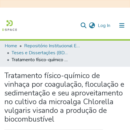
(current)
Log In
Home
Repositório Institucional EESC
Communities & Collections
Teses e Dissertações (BDTD USP)
Tratamento físico-químico de vinhaça por coagulação, floculação e sedimentação e seu aproveitamento no cultivo da microalga Chlorella vulgaris visando a produção de biocombustível
All of DSpace
Statistics
Tratamento físico-químico de
vinhaça por coagulação, floculação e
sedimentação e seu aproveitamento
no cultivo da microalga Chlorella
vulgaris visando a produção de
biocombustível