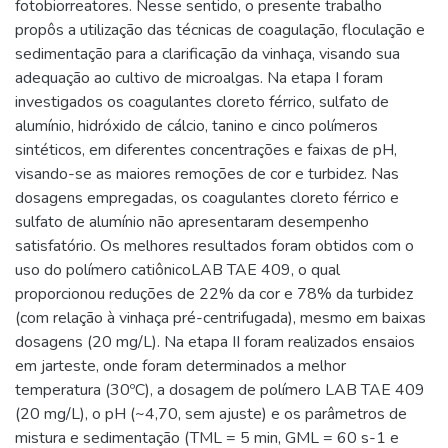
fotobiorreatores. Nesse sentido, o presente trabalho
propôs a utilização das técnicas de coagulação, floculação e
sedimentação para a clarificação da vinhaça, visando sua
adequação ao cultivo de microalgas. Na etapa I foram
investigados os coagulantes cloreto férrico, sulfato de
alumínio, hidróxido de cálcio, tanino e cinco polímeros
sintéticos, em diferentes concentrações e faixas de pH,
visando-se as maiores remoções de cor e turbidez. Nas
dosagens empregadas, os coagulantes cloreto férrico e
sulfato de alumínio não apresentaram desempenho
satisfatório. Os melhores resultados foram obtidos com o
uso do polímero catiônicoLAB TAE 409, o qual
proporcionou reduções de 22% da cor e 78% da turbidez
(com relação à vinhaça pré-centrifugada), mesmo em baixas
dosagens (20 mg/L). Na etapa II foram realizados ensaios
em jarteste, onde foram determinados a melhor
temperatura (30ºC), a dosagem de polímero LAB TAE 409
(20 mg/L), o pH (~4,70, sem ajuste) e os parâmetros de
mistura e sedimentação (TML = 5 min, GML = 60 s-1 e