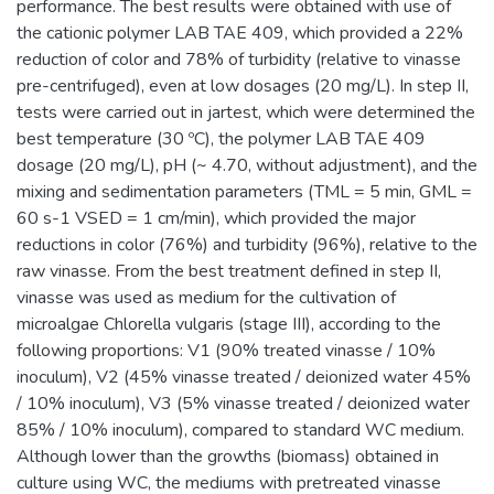
performance. The best results were obtained with use of
the cationic polymer LAB TAE 409, which provided a 22%
reduction of color and 78% of turbidity (relative to vinasse
pre-centrifuged), even at low dosages (20 mg/L). In step II,
tests were carried out in jartest, which were determined the
best temperature (30 ºC), the polymer LAB TAE 409
dosage (20 mg/L), pH (~ 4.70, without adjustment), and the
mixing and sedimentation parameters (TML = 5 min, GML =
60 s-1 VSED = 1 cm/min), which provided the major
reductions in color (76%) and turbidity (96%), relative to the
raw vinasse. From the best treatment defined in step II,
vinasse was used as medium for the cultivation of
microalgae Chlorella vulgaris (stage III), according to the
following proportions: V1 (90% treated vinasse / 10%
inoculum), V2 (45% vinasse treated / deionized water 45%
/ 10% inoculum), V3 (5% vinasse treated / deionized water
85% / 10% inoculum), compared to standard WC medium.
Although lower than the growths (biomass) obtained in
culture using WC, the mediums with pretreated vinasse