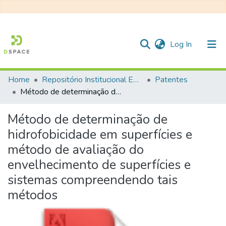
(current)
Log In
Home
Repositório Institucional EESC
Patentes
Communities & Collections
Método de determinação de hidrofobicidade em superfícies e método de avaliação do envelhecimento de superfícies e sistemas compreendendo tais métodos
All of DSpace
Método de determinação de
Statistics
hidrofobicidade em superfícies e
método de avaliação do
envelhecimento de superfícies e
sistemas compreendendo tais
métodos