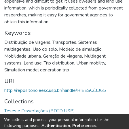
expensive and difficult to get, it uses dwellers and land use
information, which is periodically collected from government
researches, making it easy for government agencies to
obtain this information.
Keywords
Distribuição de viagens
,
Transportes
,
Sistemas
multiagentes
,
Uso do solo
,
Modelo de simulação
,
Mobilidade urbana
,
Geração de viagens
,
Multiagent
systems
,
Land use
,
Trip distribution
,
Urban mobility
,
Simulation model generation trip
URI
http://repositorio.eesc.usp.br/handle/RIEESC/3365
Collections
Teses e Dissertações (BDTD USP)
We collect and process your personal information for the
Full item page
following purposes:
Authentication, Preferences,