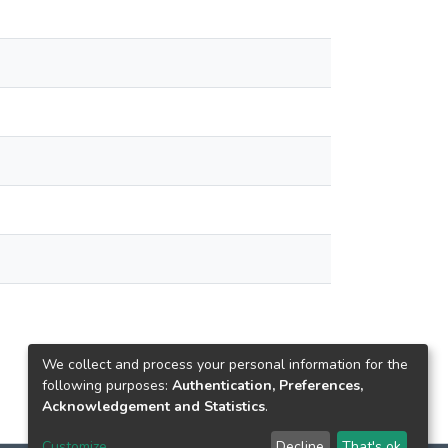
We collect and process your personal information for the
following purposes:
Authentication, Preferences,
Acknowledgement and Statistics
.
Customize
Decline
That's ok