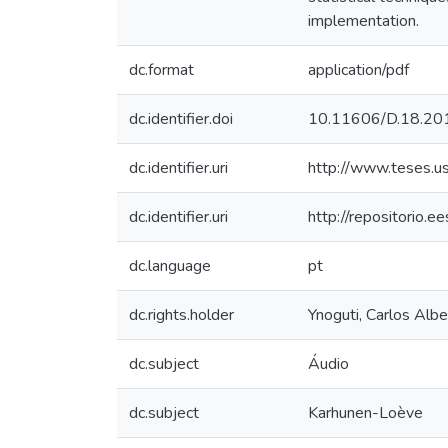
implementation.
dc.format
application/pdf
dc.identifier.doi
10.11606/D.18.2
dc.identifier.uri
http://www.teses.
dc.identifier.uri
http://repositorio.
dc.language
pt
dc.rights.holder
Ynoguti, Carlos Albe
dc.subject
Áudio
dc.subject
Karhunen-Loève