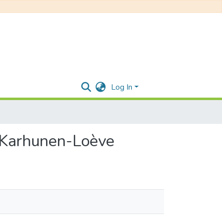
Log In
e Karhunen-Loève