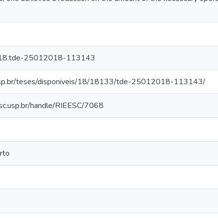
018.tde-25012018-113143
usp.br/teses/disponiveis/18/18133/tde-25012018-113143/
eesc.usp.br/handle/RIEESC/7068
rto