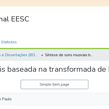
onal EESC
Statistics
Teses e Dissertações (BDTD USP)
Síntese de sons musicais baseada na transformada de Karhunen-Loève
ais baseada na transformada d
Simple item page
o Paulo