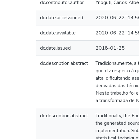
dc.contributor.author
Ynoguti, Carlos Albe
dc.date.accessioned
2020-06-22T14:5
dc.date.available
2020-06-22T14:5
dc.date.issued
2018-01-25
dc.description.abstract
Tradicionalmente, a
que diz respeito à 
alta, dificultando 
derivadas das técni
Neste trabalho foi 
a transformada de 
dc.description.abstract
Traditionally, the F
the generated sounds
implementation. Sub
statistical techniqu