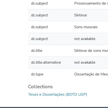
dc.subject
Processamento de s
dc.subject
Síntese
dc.subject
Sons musicais
dc.subject
not available
dc.title
Síntese de sons mu
dc.title.alternative
not available
dc.type
Dissertação de Mes
Collections
Teses e Dissertações (BDTD USP)