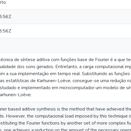
rto
8:56Z
8:56Z
 técnica de síntese aditiva com funções base de Fourier é a que
qualidade dos sons gerados. Entretanto, a carga computacional i
assim a sua implementação em tempo real. Substituindo as funções
cas estatísticas de Karhunen-Loève, consegue-se uma redução n
estudado e implementado em microcomputador um modelo de sínte
Karhunen-Loève.
ourier based aditive synthesis is the method that have achieved the
. However, the computacional load imposed by this technique is ex
stituting the Fourier functions by another set of more complex f
es, one achieves a reduction on the amount of the necessary operati