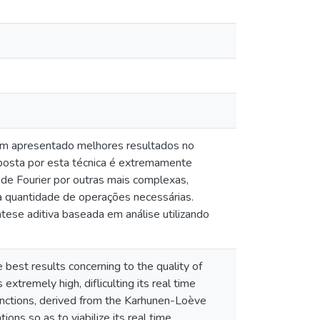
 tem apresentado melhores resultados no
mposta por esta técnica é extremamente
 de Fourier por outras mais complexas,
a quantidade de operações necessárias.
se aditiva baseada em análise utilizando
 best results concerning to the quality of
tremely high, difliculting its real time
unctions, derived from the Karhunen-Loève
ons so as to viabilize its real time