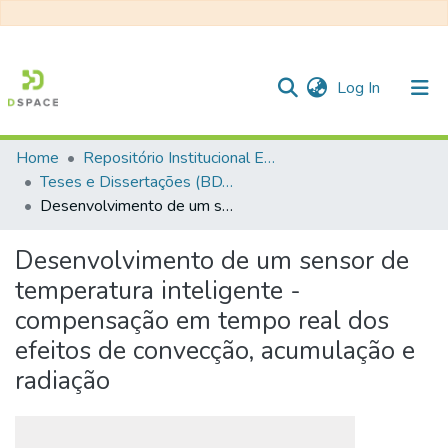
(current)
Log In
Home
Repositório Institucional EESC
Communities & Collections
Teses e Dissertações (BDTD USP)
Desenvolvimento de um sensor de temperatura inteligente - compensação em tempo real dos efeitos de convecção, acumulação e radiação
All of DSpace
Statistics
Desenvolvimento de um sensor de
temperatura inteligente -
compensação em tempo real dos
efeitos de convecção, acumulação e
radiação