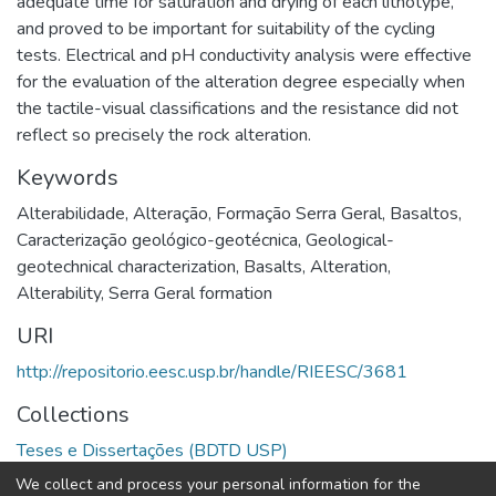
adequate time for saturation and drying of each lithotype,
and proved to be important for suitability of the cycling
tests. Electrical and pH conductivity analysis were effective
for the evaluation of the alteration degree especially when
the tactile-visual classifications and the resistance did not
reflect so precisely the rock alteration.
Keywords
Alterabilidade
,
Alteração
,
Formação Serra Geral
,
Basaltos
,
Caracterização geológico-geotécnica
,
Geological-
geotechnical characterization
,
Basalts
,
Alteration
,
Alterability
,
Serra Geral formation
URI
http://repositorio.eesc.usp.br/handle/RIEESC/3681
Collections
Teses e Dissertações (BDTD USP)
We collect and process your personal information for the