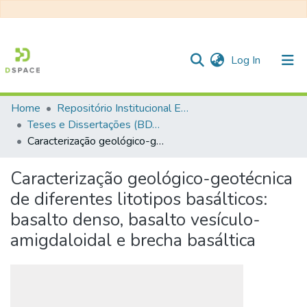
(current)
Log In
Home
Repositório Institucional EESC
Communities & Collections
Teses e Dissertações (BDTD USP)
Caracterização geológico-geotécnica de diferentes litotipos basálticos: basalto denso, basalto vesículo-amigdaloidal e brecha basáltica
All of DSpace
Statistics
Caracterização geológico-geotécnica
de diferentes litotipos basálticos:
basalto denso, basalto vesículo-
amigdaloidal e brecha basáltica