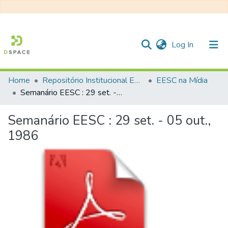
(current)
Log In
Home
Repositório Institucional EESC
EESC na Mídia
Communities & Collections
Semanário EESC : 29 set. - 05 out., 1986
All of DSpace
Semanário EESC : 29 set. - 05 out.,
Statistics
1986