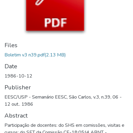
Files
Boletim v3 n39.pdf
(2.13 MB)
Date
1986-10-12
Publisher
EESC/USP - Semanário EESC, São Carlos, v.3, n.39, 06 -
12 out.. 1986
Abstract
Participação de docentes: do SHS em comissões, visitas e
cursos; do SET da Comissão CE-18:05:l4 ABNT -