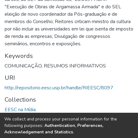
"Execução de Obras de Argamassa Armada" e do SEL
eleição de novo coordenador da Pós-graduação e de
membros do Conselho; Reitores criticam ministro da cultura
por não incluir as universidades em lei que isenta de imposto
de renda as empresas; Divulgação de congressos
seminários, encontros e exposições.
Keywords
COMUNICAÇÃO
,
RESUMOS INFORMATIVOS
URI
http://repositorio.eesc.usp.br/handle/RIEESC/8097
Collections
EESC na Mídia
We collect and process your personal information for the
Full item page
following purposes:
Authentication, Preferences,
Acknowledgement and Statistics
.