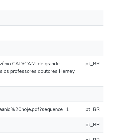
onvênio CAD/CAM, de grande
pt_BR
ntes os professores doutores Herney
%aanio%20hoje.pdf?sequence=1
pt_BR
pt_BR