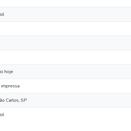
sil
io hoje
a impressa
São Carlos, SP
sil