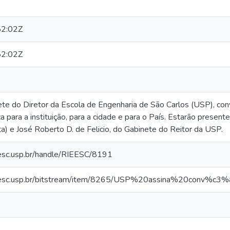
2:02Z
2:02Z
te do Diretor da Escola de Engenharia de São Carlos (USP), c
ica para a instituição, para a cidade e para o País. Estarão prese
ta) e José Roberto D. de Felicio, do Gabinete do Reitor da USP.
.eesc.usp.br/handle/RIEESC/8191
io.eesc.usp.br/bitstream/item/8265/USP%20assina%20conv%c3