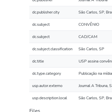
dc.publisher
Journal A Tribuna
dc.publisher.city
São Carlos, SP, Bra
dc.subject
CONVÊNIO
dc.subject
CAD/CAM
dc.subject.classification
São Carlos, SP
dc.title
USP assina convên
dc.type.category
Publicação na mídi
usp.autor.externo
Journal A Tribuna, 
usp.description.local
São Carlos, SP, Bra
Files