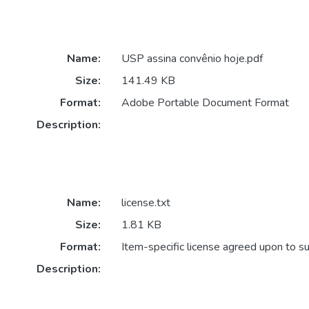
Name:
USP assina convênio hoje.pdf
Size:
141.49 KB
Format:
Adobe Portable Document Format
Description:
Name:
license.txt
Size:
1.81 KB
Format:
Item-specific license agreed upon to s
Description: