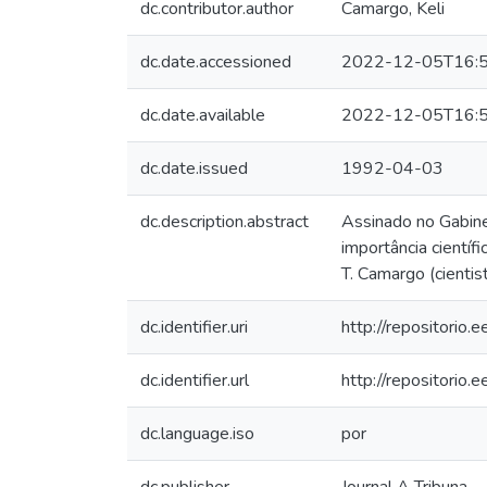
dc.contributor.author
Camargo, Keli
dc.date.accessioned
2022-12-05T16:5
dc.date.available
2022-12-05T16:5
dc.date.issued
1992-04-03
dc.description.abstract
Assinado no Gabine
importância científ
T. Camargo (cientis
dc.identifier.uri
http://repositorio
dc.identifier.url
http://repositor
dc.language.iso
por