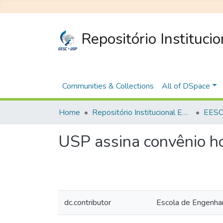
Repositório Instituci
Communities & Collections
All of DSpace
Home
Repositório Institucional EESC
EESC 
USP assina convênio h
dc.contributor
Escola de Engenha