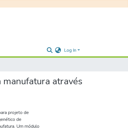
Log In
m manufatura através
ara projeto de
genético de
nufatura. Um módulo