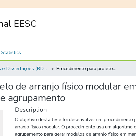
onal EESC
Statistics
Teses e Dissertações (BDTD USP)
Procedimento para projeto de arranjo físico modular em manufatura através de algoritmo genético de agrupamento
eto de arranjo físico modular e
 de agrupamento
Description
O objetivo desta tese foi desenvolver um procedimento p
arranjo físico modular. O procedimento usa um algoritmo 
agrupamento para gerar módulos de arranjo físico em ma