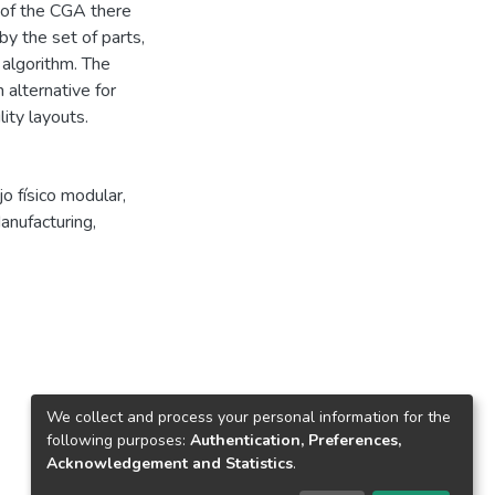
s of the CGA there
by the set of parts,
 algorithm. The
n alternative for
ity layouts.
jo físico modular
,
anufacturing
,
We collect and process your personal information for the
following purposes:
Authentication, Preferences,
Acknowledgement and Statistics
.