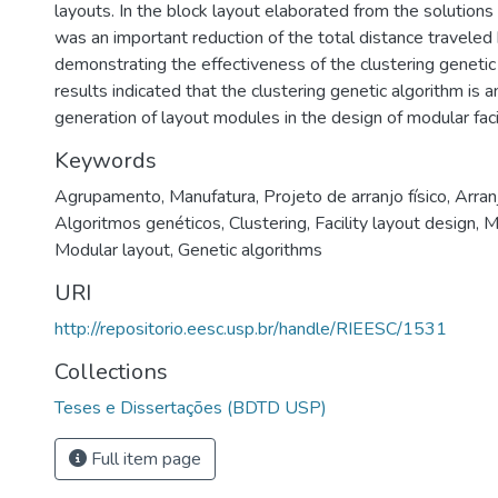
layouts. In the block layout elaborated from the solution
was an important reduction of the total distance traveled 
demonstrating the effectiveness of the clustering genetic
results indicated that the clustering genetic algorithm is a
generation of layout modules in the design of modular facil
Keywords
Agrupamento
,
Manufatura
,
Projeto de arranjo físico
,
Arran
Algoritmos genéticos
,
Clustering
,
Facility layout design
,
M
Modular layout
,
Genetic algorithms
URI
http://repositorio.eesc.usp.br/handle/RIEESC/1531
Collections
Teses e Dissertações (BDTD USP)
Full item page