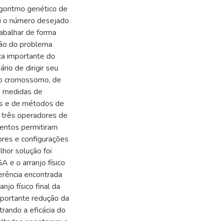
lgoritmo genético de
ri o número desejado
abalhar de forma
ção do problema
ca importante do
rio de dirigir seu
 do cromossomo, de
de medidas de
es e de métodos de
 três operadores de
entos permitiram
res e configurações
hor solução foi
 e o arranjo físico
ferência encontrada
njo físico final da
mportante redução da
trando a eficácia do