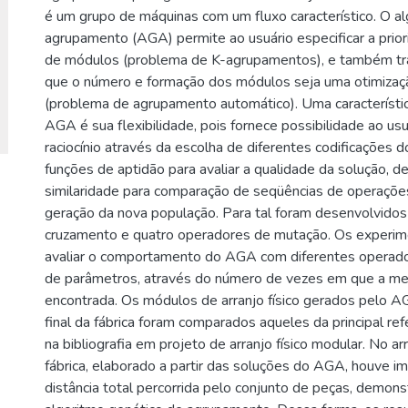
é um grupo de máquinas com um fluxo característico. O a
agrupamento (AGA) permite ao usuário especificar a prio
de módulos (problema de K-agrupamentos), e também tr
que o número e formação dos módulos seja uma otimiza
(problema de agrupamento automático). Uma característi
AGA é sua flexibilidade, pois fornece possibilidade ao usuá
raciocínio através da escolha de diferentes codificações
funções de aptidão para avaliar a qualidade da solução, 
similaridade para comparação de seqüências de operaçõ
geração da nova população. Para tal foram desenvolvidos
cruzamento e quatro operadores de mutação. Os experim
avaliar o comportamento do AGA com diferentes operado
de parâmetros, através do número de vezes em que a mel
encontrada. Os módulos de arranjo físico gerados pelo AGA
final da fábrica foram comparados aqueles da principal re
na bibliografia em projeto de arranjo físico modular. No arra
fábrica, elaborado a partir das soluções do AGA, houve i
distância total percorrida pelo conjunto de peças, demons