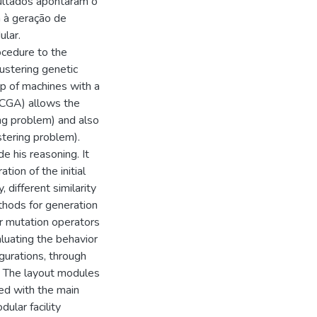
ultados apontaram o
 à geração de
ular.
ocedure to the
lustering genetic
p of machines with a
 (CGA) allows the
ng problem) and also
stering problem).
e his reasoning. It
ion of the initial
, different similarity
hods for generation
r mutation operators
uating the behavior
gurations, through
. The layout modules
ed with the main
ular facility