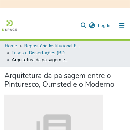
(current)
Log In
Home
Repositório Institucional EESC
Communities & Collections
Teses e Dissertações (BDTD USP)
Arquitetura da paisagem entre o Pinturesco, Olmsted e o Moderno
All of DSpace
Statistics
Arquitetura da paisagem entre o
Pinturesco, Olmsted e o Moderno