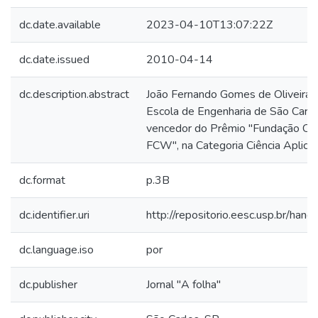
dc.date.available
2023-04-10T13:07:22Z
dc.date.issued
2010-04-14
dc.description.abstract
João Fernando Gomes de Oliveira, 
Escola de Engenharia de São Carlos
vencedor do Prêmio "Fundação Co
FCW", na Categoria Ciência Aplicad
dc.format
p.3B
dc.identifier.uri
http://repositorio.eesc.usp.br/ha
dc.language.iso
por
dc.publisher
Jornal "A folha"