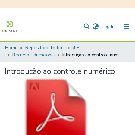
(current)
Log In
Home
Repositório Institucional EESC
Communities & Collections
Recurso Educacional
Introdução ao controle numérico
All of DSpace
Introdução ao controle numérico
Statistics