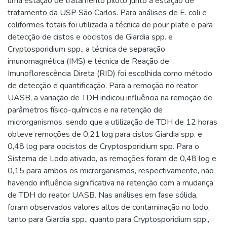
uma estação de tratamento piloto junto a estação de
tratamento da USP São Carlos. Para análises de E. coli e
coliformes totais foi utilizada a técnica de pour plate e para
detecção de cistos e oocistos de Giardia spp. e
Cryptosporidium spp., a técnica de separação
imunomagnética (IMS) e técnica de Reação de
Imunoflorescência Direta (RID) foi escolhida como método
de detecção e quantificação. Para a remoção no reator
UASB, a variação de TDH indicou influência na remoção de
parâmetros físico-químicos e na retenção de
microrganismos, sendo que a utilização de TDH de 12 horas
obteve remoções de 0,21 log para cistos Giardia spp. e
0,48 log para oocistos de Cryptosporidium spp. Para o
Sistema de Lodo ativado, as remoções foram de 0,48 log e
0,15 para ambos os microrganismos, respectivamente, não
havendo influência significativa na retenção com a mudança
de TDH do reator UASB. Nas análises em fase sólida,
foram observados valores altos de contaminação no lodo,
tanto para Giardia spp., quanto para Cryptosporidium spp.,