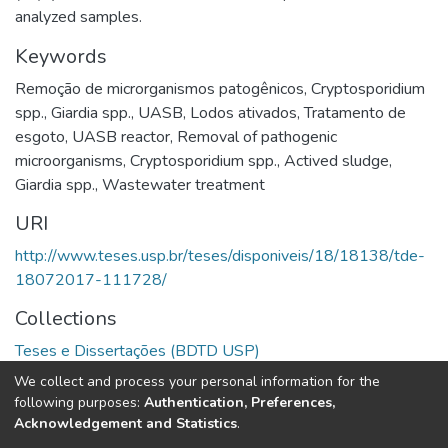
analyzed samples.
Keywords
Remoção de microrganismos patogênicos
,
Cryptosporidium
spp.
,
Giardia spp.
,
UASB
,
Lodos ativados
,
Tratamento de
esgoto
,
UASB reactor
,
Removal of pathogenic
microorganisms
,
Cryptosporidium spp.
,
Actived sludge
,
Giardia spp.
,
Wastewater treatment
URI
http://www.teses.usp.br/teses/disponiveis/18/18138/tde-
18072017-111728/
Collections
Teses e Dissertações (BDTD USP)
We collect and process your personal information for the
Full item page
following purposes:
Authentication, Preferences,
Acknowledgement and Statistics
.