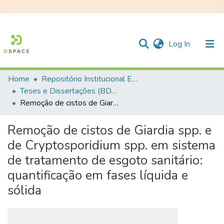
(current)
Log In
Home
Repositório Institucional EESC
Communities & Collections
Teses e Dissertações (BDTD USP)
Remoção de cistos de Giardia spp. e de Cryptosporidium spp. em sistema de tratamento de esgoto sanitário: quantificação em fases líquida e sólida
All of DSpace
Statistics
Remoção de cistos de Giardia spp. e
de Cryptosporidium spp. em sistema
de tratamento de esgoto sanitário:
quantificação em fases líquida e
sólida