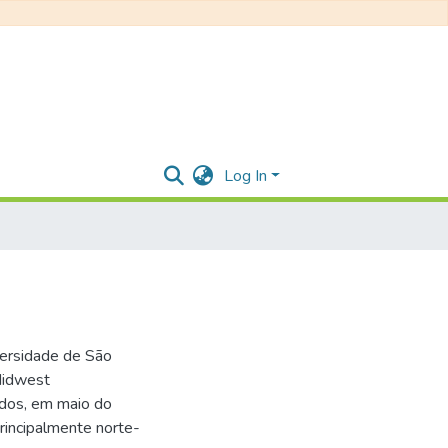
Log In
versidade de São
Midwest
idos, em maio do
rincipalmente norte-