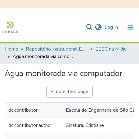
(current)
Log In
Home
Repositório Institucional EESC
EESC na Mídia
Communities & Collections
Agua monitorada via computador
All of DSpace
Agua monitorada via computador
Statistics
Simple item page
dc.contributor
Escola de Engenharia de São Ca
dc.contributor.author
Sinatura, Cristiane