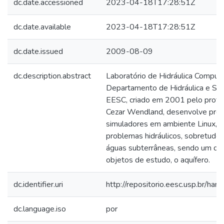
dc.date.accessioned
2023-04-18T17:28:51Z
dc.date.available
2023-04-18T17:28:51Z
dc.date.issued
2009-08-09
dc.description.abstract
Laboratório de Hidráulica Comput
Departamento de Hidráulica e S
EESC, criado em 2001 pelo profe
Cezar Wendland, desenvolve pro
simuladores em ambiente Linux, p
problemas hidráulicos, sobretudo 
águas subterrâneas, sendo um dos
objetos de estudo, o aquífero.
dc.identifier.uri
http://repositorio.eesc.usp.br/h
dc.language.iso
por