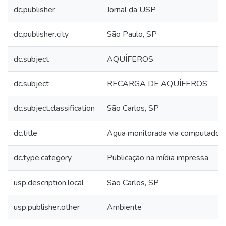
dc.publisher
Jornal da USP
dc.publisher.city
São Paulo, SP
dc.subject
AQUÍFEROS
dc.subject
RECARGA DE AQUÍFEROS
dc.subject.classification
São Carlos, SP
dc.title
Agua monitorada via computador
dc.type.category
Publicação na mídia impressa
usp.description.local
São Carlos, SP
usp.publisher.other
Ambiente