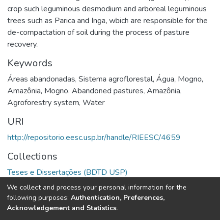
crop such leguminous desmodium and arboreal leguminous
trees such as Parica and Inga, wbich are responsible for the
de-compactation of soil during the process of pasture
recovery.
Keywords
Áreas abandonadas
,
Sistema agroflorestal
,
Água
,
Mogno
,
Amazônia
,
Mogno
,
Abandoned pastures
,
Amazônia
,
Agroforestry system
,
Water
URI
http://repositorio.eesc.usp.br/handle/RIEESC/4659
Collections
Teses e Dissertações (BDTD USP)
We collect and process your personal information for the
Full item page
following purposes:
Authentication, Preferences,
Acknowledgement and Statistics
.