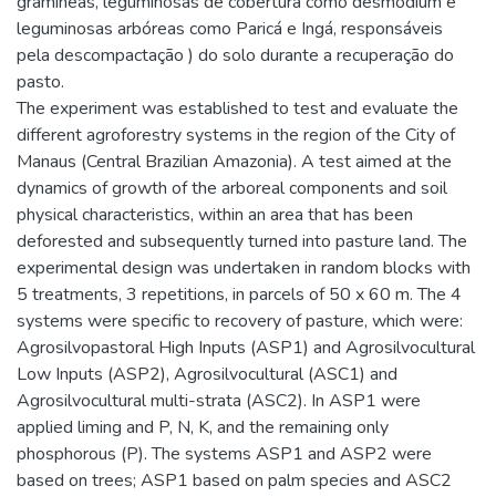
gramíneas, leguminosas de cobertura como desmodium e
leguminosas arbóreas como Paricá e Ingá, responsáveis
pela descompactação ) do solo durante a recuperação do
pasto.
The experiment was established to test and evaluate the
different agroforestry systems in the region of the City of
Manaus (Central Brazilian Amazonia). A test aimed at the
dynamics of growth of the arboreal components and soil
physical characteristics, within an area that has been
deforested and subsequently turned into pasture land. The
experimental design was undertaken in random blocks with
5 treatments, 3 repetitions, in parcels of 50 x 60 m. The 4
systems were specific to recovery of pasture, which were:
Agrosilvopastoral High Inputs (ASP1) and Agrosilvocultural
Low Inputs (ASP2), Agrosilvocultural (ASC1) and
Agrosilvocultural multi-strata (ASC2). In ASP1 were
applied liming and P, N, K, and the remaining only
phosphorous (P). The systems ASP1 and ASP2 were
based on trees; ASP1 based on palm species and ASC2