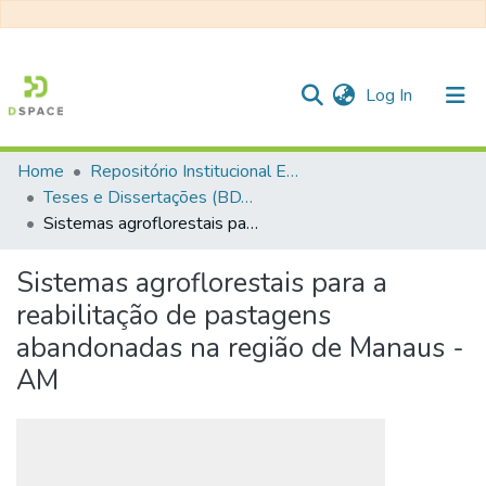
(current)
Log In
Home
Repositório Institucional EESC
Communities & Collections
Teses e Dissertações (BDTD USP)
Sistemas agroflorestais para a reabilitação de pastagens abandonadas na região de Manaus - AM
All of DSpace
Statistics
Sistemas agroflorestais para a
reabilitação de pastagens
abandonadas na região de Manaus -
AM