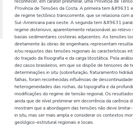
reconhecer, em caráter preliminar, uma Província de Tensõ
Província de Tensões da Costa. A primeira tem &#9631
de regime tectônico transcorrente, que se relaciona com a
Sul-Americana para oeste. A segunda tem &#9631 parale
regime distensivo, aparentemente relacionável ao relevo 
bacias sedimentares costeiras adjacentes. As tensões loc
diretamente às obras de engenharia, representam resulta
e/ou reajustes das tensões regionais às características in
do traçado da fisiografia e da carga litostática. Pela análi
dez casos brasileiros, em que se dispõe de tensores de 
determinações in situ (sobrefuração, fraturamentro hidrául
falhas, foram reconhecidas influências de descontinuidades
heterogeneidades das rochas, da topografia e da profund
modificações do regime de tensão regional. Os resultado
ainda que de nível preliminar em decorrência da carência 
mostram que a abordagem das tensões não deve limitar-
in situ, mas ser mais ampla e considerar os contextos mor
geológico-estrutural regionais e locais.