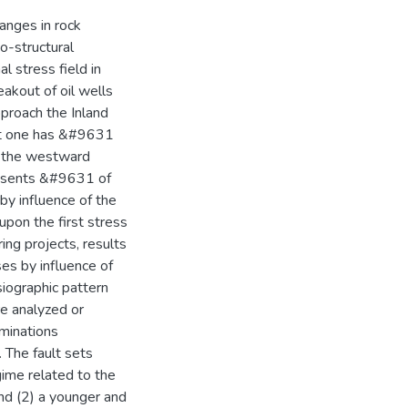
hanges in rock
o-structural
l stress field in
eakout of oil wells
pproach the Inland
rst one has &#9631
o the westward
resents &#9631 of
by influence of the
upon the first stress
ring projects, results
ses by influence of
siographic pattern
re analyzed or
rminations
. The fault sets
gime related to the
nd (2) a younger and