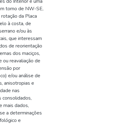
es do Interior e uma
 em torno de NW-SE,
 rotação da Placa
lo à costa, de
serrano e/ou às
ais, que interessam
dos de reorientação
ternas dos maciços,
se ou reavaliação de
tensão por
ico) e/ou análise de
, anisotropias e
idade nas
s consolidados,
de mais dados,
se a determinações
fológico e