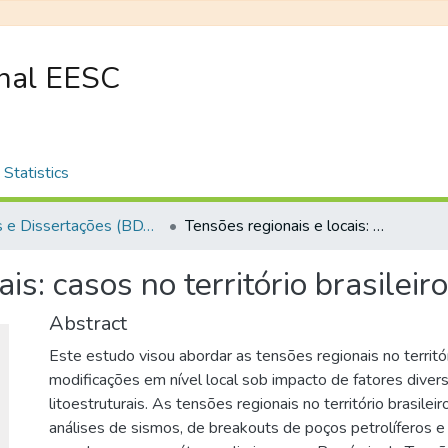
onal EESC
Statistics
Teses e Dissertações (BDTD USP)
Tensões regionais e locais: casos no território brasileiro e padrão geral
is: casos no território brasileir
Abstract
Este estudo visou abordar as tensões regionais no territór
modificações em nível local sob impacto de fatores diverso
litoestruturais. As tensões regionais no território brasilei
análises de sismos, de breakouts de poços petrolíferos e