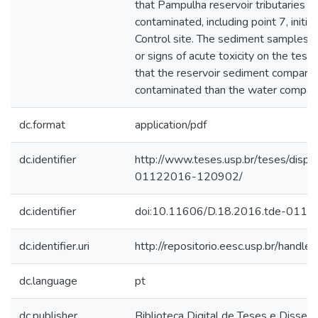
that Pampulha reservoir tributaries ar
contaminated, including point 7, initia
Control site. The sediment samples, 
or signs of acute toxicity on the test 
that the reservoir sediment compart
contaminated than the water compar
dc.format
application/pdf
dc.identifier
http://www.teses.usp.br/teses/disp
01122016-120902/
dc.identifier
doi:10.11606/D.18.2016.tde-011
dc.identifier.uri
http://repositorio.eesc.usp.br/hand
dc.language
pt
dc.publisher
Biblioteca Digital de Teses e Disse