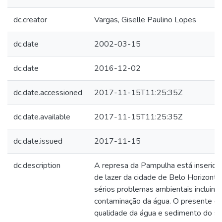
dc.creator
Vargas, Giselle Paulino Lopes
dc.date
2002-03-15
dc.date
2016-12-02
dc.date.accessioned
2017-11-15T11:25:35Z
dc.date.available
2017-11-15T11:25:35Z
dc.date.issued
2017-11-15
dc.description
A represa da Pampulha está inserid
de lazer da cidade de Belo Horizont
sérios problemas ambientais incluindo
contaminação da água. O presente est
qualidade da água e sedimento do s