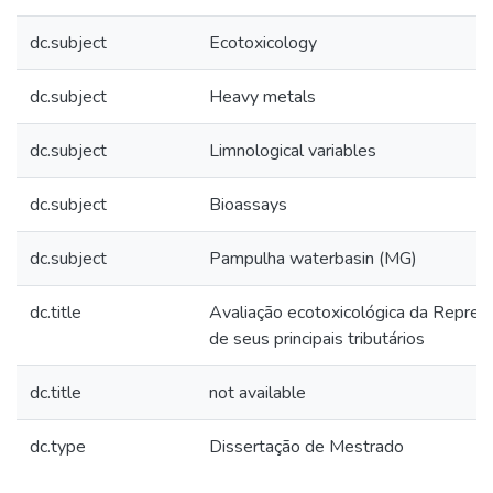
dc.subject
Ecotoxicology
dc.subject
Heavy metals
dc.subject
Limnological variables
dc.subject
Bioassays
dc.subject
Pampulha waterbasin (MG)
dc.title
Avaliação ecotoxicológica da Repre
de seus principais tributários
dc.title
not available
dc.type
Dissertação de Mestrado