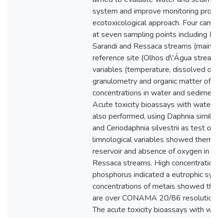
system and improve monitoring proqr
ecotoxicological approach. Four camp
at seven sampling points including P
Sarandi and Ressaca streams (main tr
reference site (Olhos d\'Água stream)
variables (temperature, dissolved oxy
granulometry and organic matter of 
concentrations in water and sedimen
Acute toxicity bioassays with water
also performed, using Daphnia similis
and Ceriodaphnia silvestrii as test or
limnological variables showed thermal 
reservoir and absence of oxygen in t
Ressaca streams. High concentrations
phosphorus indicated a eutrophic sy
concentrations of metais showed that
are over CONAMA 20/86 resolution f
The acute toxicity bioassays with w