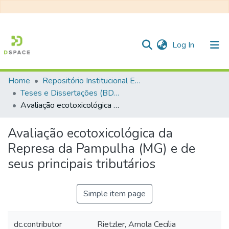
(current)
Log In
Home
Repositório Institucional EESC
Communities & Collections
Teses e Dissertações (BDTD USP)
Avaliação ecotoxicológica da Represa da Pampulha (MG) e de seus principais tributários
All of DSpace
Statistics
Avaliação ecotoxicológica da
Represa da Pampulha (MG) e de
seus principais tributários
Simple item page
dc.contributor
Rietzler, Arnola Cecília