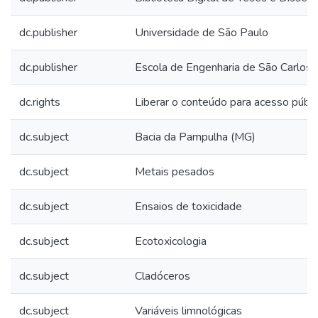
dc.publisher
Universidade de São Paulo
dc.publisher
Escola de Engenharia de São Carlos
dc.rights
Liberar o conteúdo para acesso públi
dc.subject
Bacia da Pampulha (MG)
dc.subject
Metais pesados
dc.subject
Ensaios de toxicidade
dc.subject
Ecotoxicologia
dc.subject
Cladóceros
dc.subject
Variáveis limnológicas