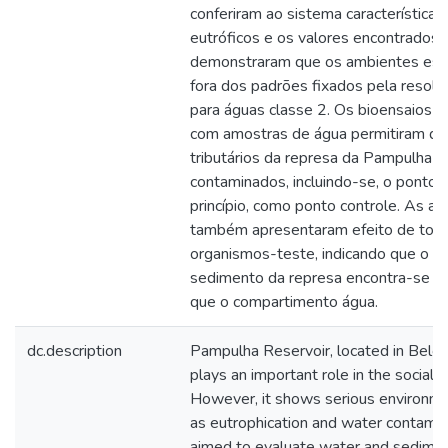
conferiram ao sistema característica
eutróficos e os valores encontrados
demonstraram que os ambientes es
fora dos padrões fixados pela res
para águas classe 2. Os bioensaios d
com amostras de água permitiram de
tributários da represa da Pampulha 
contaminados, incluindo-se, o ponto 
princípio, como ponto controle. As 
também apresentaram efeito de toxi
organismos-teste, indicando que o 
sedimento da represa encontra-se m
que o compartimento água.
dc.description
Pampulha Reservoir, located in Belo 
plays an important role in the social c
However, it shows serious environm
as eutrophication and water contamin
aimed to evaluate water and sediment