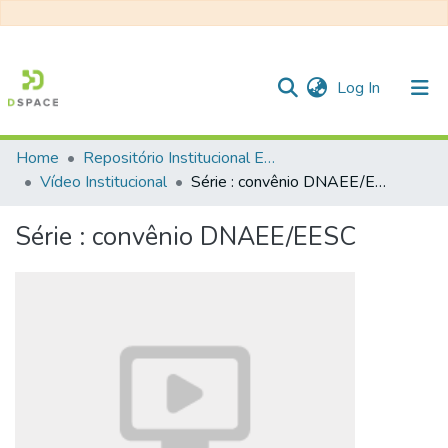
(current)
Log In
Home
Repositório Institucional EESC
Communities & Collections
Vídeo Institucional
Série : convênio DNAEE/EESC
All of DSpace
Série : convênio DNAEE/EESC
Statistics