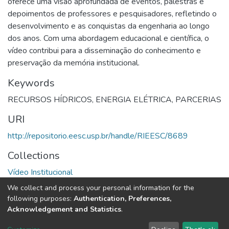
oferece uma visão aprofundada de eventos, palestras e
depoimentos de professores e pesquisadores, refletindo o
desenvolvimento e as conquistas da engenharia ao longo
dos anos. Com uma abordagem educacional e científica, o
vídeo contribui para a disseminação do conhecimento e
preservação da memória institucional.
Keywords
RECURSOS HÍDRICOS
,
ENERGIA ELÉTRICA
,
PARCERIAS
URI
http://repositorio.eesc.usp.br/handle/RIEESC/8689
Collections
Vídeo Institucional
We collect and process your personal information for the
Full item page
following purposes:
Authentication, Preferences,
Acknowledgement and Statistics
.
DSpace software
copyright © 2002-2026
LYRASIS