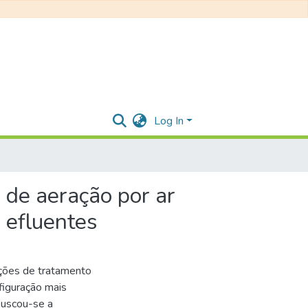
Log In
 de aeração por ar
 efluentes
ções de tratamento
nfiguração mais
buscou-se a