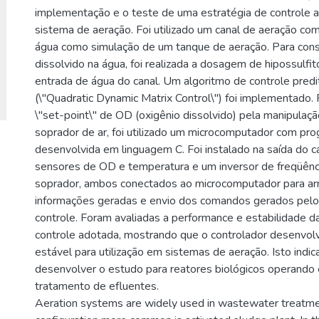
implementação e o teste de uma estratégia de controle
sistema de aeração. Foi utilizado um canal de aeração com
água como simulação de um tanque de aeração. Para cons
dissolvido na água, foi realizada a dosagem de hipossulfit
entrada de água do canal. Um algoritmo de controle pred
(\"Quadratic Dynamic Matrix Control\") foi implementado.
\"set-point\" de OD (oxigênio dissolvido) pela manipulaç
soprador de ar, foi utilizado um microcomputador com pr
desenvolvida em linguagem C. Foi instalado na saída do 
sensores de OD e temperatura e um inversor de freqüênci
soprador, ambos conectados ao microcomputador para 
informações geradas e envio dos comandos gerados pelo
controle. Foram avaliadas a performance e estabilidade d
controle adotada, mostrando que o controlador desenvolv
estável para utilização em sistemas de aeração. Isto indic
desenvolver o estudo para reatores biológicos operando
tratamento de efluentes.
Aeration systems are widely used in wastewater treatmen