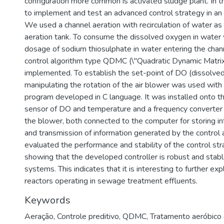
configuration more common is activated sludge plant. In t
to implement and test an advanced control strategy in an
We used a channel aeration with recirculation of water as 
aeration tank. To consume the dissolved oxygen in wate
dosage of sodium thiosulphate in water entering the chann
control algorithm type QDMC (\"Quadratic Dynamic Matrix
implemented. To establish the set-point of DO (dissolve
manipulating the rotation of the air blower was used wit
program developed in C language. It was installed onto th
sensor of DO and temperature and a frequency converter
the blower, both connected to the computer for storing i
and transmission of information generated by the control
evaluated the performance and stability of the control st
showing that the developed controller is robust and stable
systems. This indicates that it is interesting to further exp
reactors operating in sewage treatment effluents.
Keywords
Aeração
,
Controle preditivo
,
QDMC
,
Tratamento aeróbico 