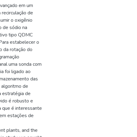
 avançado em um
 recirculação de
umir o oxigênio
o de sódio na
itivo tipo QDMC
 Para estabelecer o
ão da rotação do
ogramação
canal uma sonda com
a foi ligado ao
armazenamento das
 algoritmo de
a estratégia de
ido é robusto e
a que é interessante
 em estações de
t plants, and the