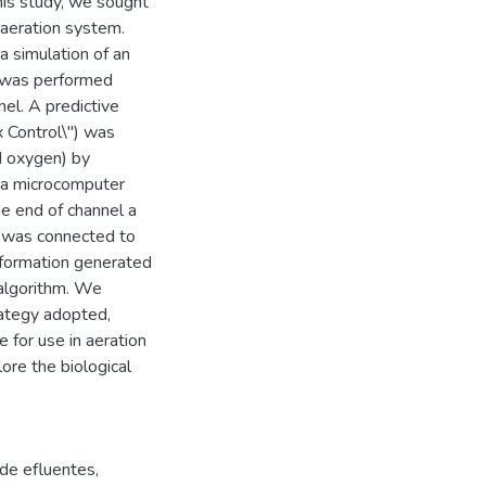
his study, we sought
 aeration system.
a simulation of an
r was performed
el. A predictive
 Control\") was
d oxygen) by
h a microcomputer
e end of channel a
 was connected to
nformation generated
 algorithm. We
rategy adopted,
 for use in aeration
lore the biological
de efluentes
,