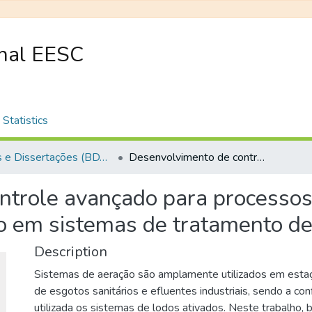
onal EESC
Statistics
Teses e Dissertações (BDTD USP)
Desenvolvimento de controle avançado para processos de aeração por ar difuso visando aplicação em sistemas de tratamento de efluentes
trole avançado para processos
ão em sistemas de tratamento de
Description
Sistemas de aeração são amplamente utilizados em esta
de esgotos sanitários e efluentes industriais, sendo a co
utilizada os sistemas de lodos ativados. Neste trabalho, 