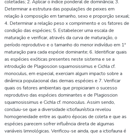
coletadas; 2. Aplicar o índice ponderal de dominância; 3.
Determinar a estrutura das populações de peixes em
relação à composição em tamanho, sexo e proporção sexual;
4. Determinar a relação peso x comprimento e os fatores de
condição das espécies; 5. Estabelecer uma escala de
maturação e verificar, através da curva de maturação, o
período reprodutivo e o tamanho do menor indivíduo em 1ª
maturação para cada espécie dominante; 6. Identificar quais
as espécies exóticas presentes neste sistema e se a
introdução de Plagioscion squamosissimus e Cichla cf.
monoculus, em especial, exerciam algum impacto sobre a
dinâmica populacional das demais espécies e 7. Verificar
quais os fatores ambientais que propiciaram o sucesso
reprodutivo das espécies dominantes e de Plagioscion
squamosissimus e Cichla cf. monoculus. Assim sendo,
concluiu-se que a diversidade ictiofaunística revelou
homogeneidade entre as quatro épocas de coleta e que as
espécies parecem sofrer influência direta de algumas
variáveis limnológicas. Verificou-se ainda, que a ictiofauna é