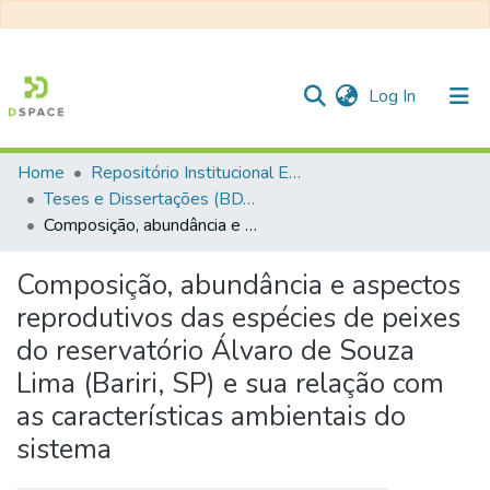
(current)
Log In
Home
Repositório Institucional EESC
Communities & Collections
Teses e Dissertações (BDTD USP)
Composição, abundância e aspectos reprodutivos das espécies de peixes do reservatório Álvaro de Souza Lima (Bariri, SP) e sua relação com as características ambientais do sistema
All of DSpace
Statistics
Composição, abundância e aspectos
reprodutivos das espécies de peixes
do reservatório Álvaro de Souza
Lima (Bariri, SP) e sua relação com
as características ambientais do
sistema