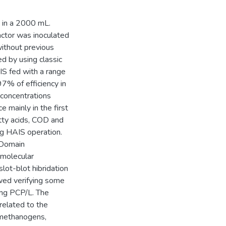
 in a 2000 mL.
ctor was inoculated
without previous
d by using classic
AIS fed with a range
7% of efficiency in
concentrations
e mainly in the first
atty acids, COD and
ing HAIS operation.
 Domain
 molecular
ot-blot hibridation
wed verifying some
2mg PCP/L. The
related to the
 methanogens,