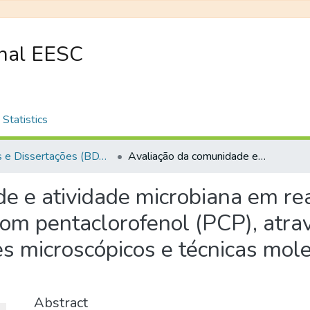
onal EESC
Statistics
Teses e Dissertações (BDTD USP)
Avaliação da comunidade e atividade microbiana em reator anaeróbio de leito fixo (RAHLF) operado com pentaclorofenol (PCP), através de métodos cromatográficos, exames microscópicos e técnicas moleculares como PCR, ARDRA e slot-blot
e e atividade microbiana em rea
om pentaclorofenol (PCP), atr
s microscópicos e técnicas mol
Abstract