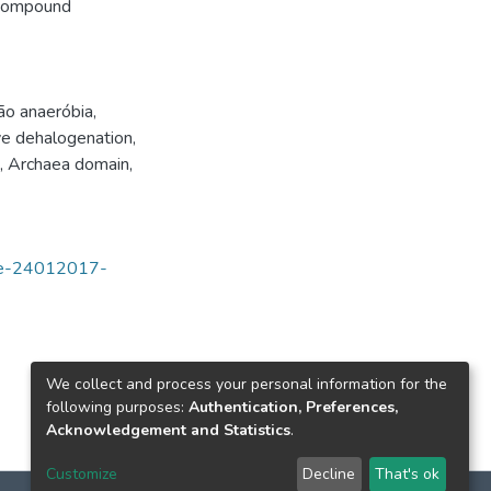
 compound
o anaeróbia
,
ve dehalogenation
,
,
Archaea domain
,
tde-24012017-
We collect and process your personal information for the
following purposes:
Authentication, Preferences,
Acknowledgement and Statistics
.
Customize
Decline
That's ok