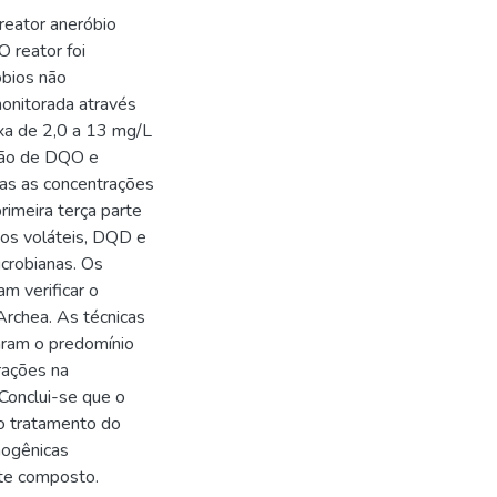
reator aneróbio
 reator foi
óbios não
onitorada através
ixa de 2,0 a 13 mg/L
ção de DQO e
s as concentrações
rimeira terça parte
dos voláteis, DQD e
icrobianas. Os
m verificar o
rchea. As técnicas
aram o predomínio
rações na
Conclui-se que o
 o tratamento do
nogênicas
ste composto.