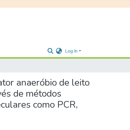
Log In
tor anaeróbio de leito
avés de métodos
eculares como PCR,