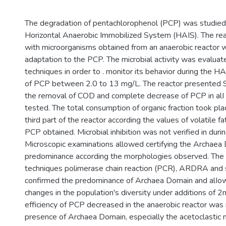
The degradation of pentachlorophenol (PCP) was studied
Horizontal Anaerobic Immobilized System (HAIS). The rea
with microorganisms obtained from an anaerobic reactor 
adaptation to the PCP. The microbial activity was evaluate
techniques in order to . monitor its behavior during the H
of PCP between 2.0 to 13 mg/L. The reactor presented 9
the removal of COD and complete decrease of PCP in alI 
tested. The total consumption of organic fraction took plac
third part of the reactor according the values of volatile f
PCP obtained. Microbial inhibition was not verified in dur
Microscopic examinations allowed certifying the Archaea
predominance according the morphologies observed. The
techniques polimerase chain reaction (PCR), ARDRA and sl
confirmed the predominance of Archaea Domain and alIo
changes in the population's diversity under additions of 
efficiency of PCP decreased in the anaerobic reactor was 
presence of Archaea Domain, especially the acetoclastic