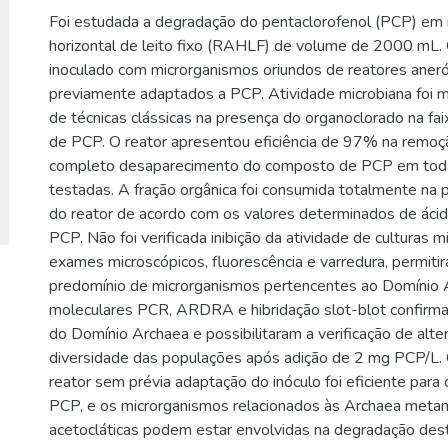
Foi estudada a degradação do pentaclorofenol (PCP) em 
horizontal de leito fixo (RAHLF) de volume de 2000 mL. O
inoculado com microrganismos oriundos de reatores aner
previamente adaptados a PCP. Atividade microbiana foi m
de técnicas clássicas na presença do organoclorado na fa
de PCP. O reator apresentou eficiência de 97% na remo
completo desaparecimento do composto de PCP em toda
testadas. A fração orgânica foi consumida totalmente na p
do reator de acordo com os valores determinados de áci
PCP. Não foi verificada inibição da atividade de culturas m
exames microscópicos, fluorescência e varredura, permitira
predomínio de microrganismos pertencentes ao Domínio A
moleculares PCR, ARDRA e hibridação slot-blot confirm
do Domínio Archaea e possibilitaram a verificação de alte
diversidade das populações após adição de 2 mg PCP/L. 
reator sem prévia adaptação do inóculo foi eficiente para
PCP, e os microrganismos relacionados às Archaea meta
acetocláticas podem estar envolvidas na degradação de