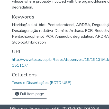
whose where probably involved with the organochlorine
degradation.
Keywords
Hibridação slot-blot
,
Pentaclorofenol
,
ARDRA
,
Degradaçã
Desalogenação redutiva
,
Domínio Archaea
,
PCR
,
Reducti
Pentachlorophenol
,
PCR
,
Anaerobic degradation
,
ARDRA
Slot-blot hibridation
URI
http://www.teses.usp.br/teses/disponiveis/18/18138/
151117/
Collections
Teses e Dissertações (BDTD USP)
Full item page
DSpace software
copyright © 2002-2026
LYRASIS