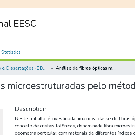
onal EESC
Statistics
Teses e Dissertações (BDTD USP)
Análise de fibras ópticas microestruturadas pelo método da sobre relaxação sucessiva
cas microestruturadas pelo méto
Description
Neste trabalho é investigada uma nova classe de fibras ó
conceito de cristais fotônicos, denominada fibra microestr
geometria particular, com materiais de diferentes índices 