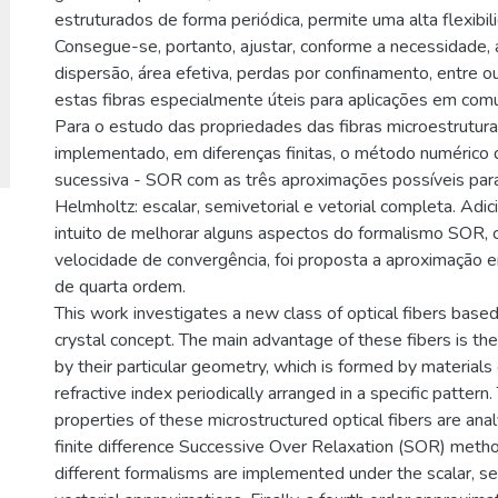
estruturados de forma periódica, permite uma alta flexibil
Consegue-se, portanto, ajustar, conforme a necessidade,
dispersão, área efetiva, perdas por confinamento, entre ou
estas fibras especialmente úteis para aplicações em comu
Para o estudo das propriedades das fibras microestrutura
implementado, em diferenças finitas, o método numérico 
sucessiva - SOR com as três aproximações possíveis par
Helmholtz: escalar, semivetorial e vetorial completa. Adi
intuito de melhorar alguns aspectos do formalismo SOR, 
velocidade de convergência, foi proposta a aproximação em
de quarta ordem.
This work investigates a new class of optical fibers base
crystal concept. The main advantage of these fibers is the 
by their particular geometry, which is formed by materials 
refractive index periodically arranged in a specific pattern
properties of these microstructured optical fibers are ana
finite difference Successive Over Relaxation (SOR) meth
different formalisms are implemented under the scalar, sem