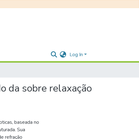
Log In
do da sobre relaxação
pticas, baseada no
uturada. Sua
de refração