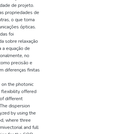
idade de projeto.
 as propriedades de
tras, o que torna
nicações ópticas.
das foi
da sobre relaxação
a a equação de
cionalmente, no
como precisão e
 diferenças finitas
d on the photonic
flexibility offered
of different
. The dispersion
lyzed by using the
od, where three
ivectorial and full