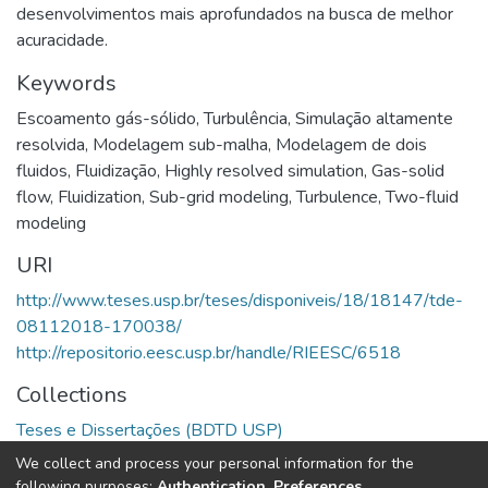
desenvolvimentos mais aprofundados na busca de melhor
acuracidade.
Keywords
Escoamento gás-sólido
,
Turbulência
,
Simulação altamente
resolvida
,
Modelagem sub-malha
,
Modelagem de dois
fluidos
,
Fluidização
,
Highly resolved simulation
,
Gas-solid
flow
,
Fluidization
,
Sub-grid modeling
,
Turbulence
,
Two-fluid
modeling
URI
http://www.teses.usp.br/teses/disponiveis/18/18147/tde-
08112018-170038/
http://repositorio.eesc.usp.br/handle/RIEESC/6518
Collections
Teses e Dissertações (BDTD USP)
We collect and process your personal information for the
Full item page
following purposes:
Authentication, Preferences,