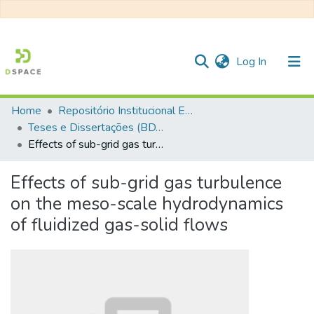
(current)
Log In
Home
Repositório Institucional EESC
Communities & Collections
Teses e Dissertações (BDTD USP)
Effects of sub-grid gas turbulence on the meso-scale hydrodynamics of fluidized gas-solid flows
All of DSpace
Statistics
Effects of sub-grid gas turbulence
on the meso-scale hydrodynamics
of fluidized gas-solid flows