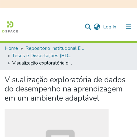
(current)
Log In
Home
Repositório Institucional EESC
Communities & Collections
Teses e Dissertações (BDTD USP)
Visualização exploratória de dados do desempenho na aprendizagem em um ambiente adaptável
All of DSpace
Statistics
Visualização exploratória de dados
do desempenho na aprendizagem
em um ambiente adaptável