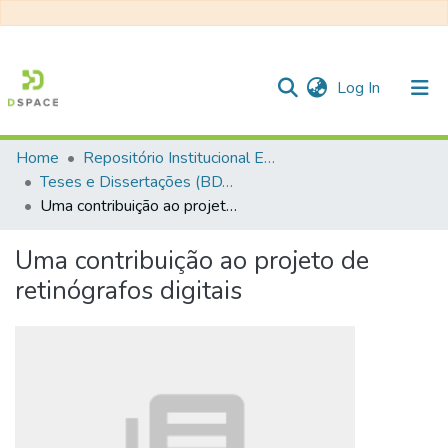
(current)
Log In
Home
Repositório Institucional EESC
Communities & Collections
Teses e Dissertações (BDTD USP)
Uma contribuição ao projeto de retinógrafos digitais
All of DSpace
Statistics
Uma contribuição ao projeto de
retinógrafos digitais