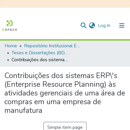
(current)
Log In
Home
Repositório Institucional EESC
Communities & Collections
Teses e Dissertações (BDTD USP)
Contribuições dos sistemas ERP\'s (Enterprise Resource Planning) às atividades gerenciais de uma área de compras em uma empresa de manufatura
All of DSpace
Statistics
Contribuições dos sistemas ERP\'s
(Enterprise Resource Planning) às
atividades gerenciais de uma área de
compras em uma empresa de
manufatura
Simple item page