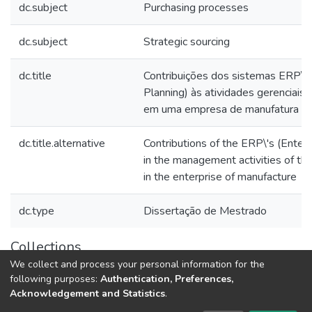
dc.subject
Purchasing processes
dc.subject
Strategic sourcing
dc.title
Contribuições dos sistemas ERP\'s
Planning) às atividades gerenciai
em uma empresa de manufatura
dc.title.alternative
Contributions of the ERP\'s (Enter
in the management activities of the
in the enterprise of manufacture
dc.type
Dissertação de Mestrado
Collections
We collect and process your personal information for the
Teses e Dissertações (BDTD USP)
following purposes:
Authentication, Preferences,
Acknowledgement and Statistics
.