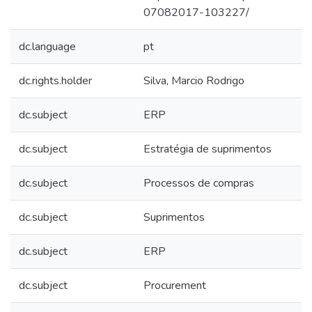
07082017-103227/
dc.language
pt
dc.rights.holder
Silva, Marcio Rodrigo
dc.subject
ERP
dc.subject
Estratégia de suprimentos
dc.subject
Processos de compras
dc.subject
Suprimentos
dc.subject
ERP
dc.subject
Procurement