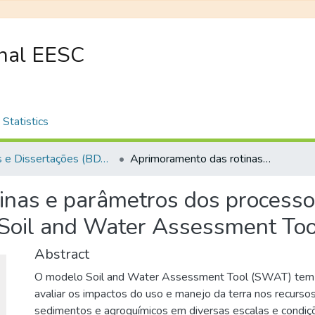
onal EESC
Statistics
Teses e Dissertações (BDTD USP)
Aprimoramento das rotinas e parâmetros dos processos hidrológicos do modelo computacional Soil and Water Assessment Tool - SWAT
nas e parâmetros dos processos
 Soil and Water Assessment To
Abstract
O modelo Soil and Water Assessment Tool (SWAT) tem si
avaliar os impactos do uso e manejo da terra nos recursos 
sedimentos e agroquímicos em diversas escalas e condi