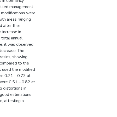
s in dormancy
eduled management
 modifications were
with areas ranging
 after their
 increase in
 total annual
e, it was observed
decrease. The
 basins, showing
 compared to the
es used the modified
n 0.71 – 0.73 at
 were 0.51 – 0.82 at
g distortions in
n good estimations
n, attesting a