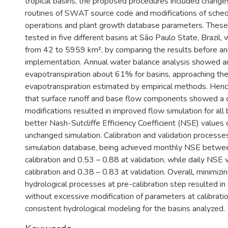
tropical basins, the proposed procedures included change
routines of SWAT source code and modifications of sch
operations and plant growth database parameters. These
tested in five different basins at São Paulo State, Brazil, 
from 42 to 5959 km², by comparing the results before and
implementation. Annual water balance analysis showed an
evapotranspiration about 61% for basins, approaching the
evapotranspiration estimated by empirical methods. Henc
that surface runoff and base flow components showed a 
modifications resulted in improved flow simulation for all
better Nash-Sutcliffe Efficiency Coefficient (NSE) values
unchanged simulation. Calibration and validation process
simulation database, being achieved monthly NSE betwee
calibration and 0.53 – 0.88 at validation, while daily NSE
calibration and 0.38 – 0.83 at validation. Overall, minimizin
hydrological processes at pre-calibration step resulted i
without excessive modification of parameters at calibratio
consistent hydrological modeling for the basins analyzed.