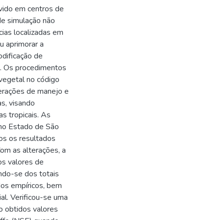
lvido em centros de
de simulação não
ias localizadas em
u aprimorar a
dificação de
o. Os procedimentos
 vegetal no código
erações de manejo e
s, visando
as tropicais. As
 no Estado de São
os os resultados
om as alterações, a
os valores de
ndo-se dos totais
dos empíricos, bem
al. Verificou-se uma
o obtidos valores