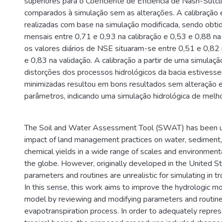
superiores para o Coeficiente de Eficiência de Nash-Sutc
comparados à simulação sem as alterações. A calibração 
realizadas com base na simulação modificada, sendo obt
mensais entre 0,71 e 0,93 na calibração e 0,53 e 0,88 na
os valores diários de NSE situaram-se entre 0,51 e 0,82 
e 0,83 na validação. A calibração a partir de uma simulaçã
distorções dos processos hidrológicos da bacia estives
minimizadas resultou em bons resultados sem alteração 
parâmetros, indicando uma simulação hidrológica de melho
The Soil and Water Assessment Tool (SWAT) has been us
impact of land management practices on water, sediment, 
chemical yields in a wide range of scales and environment
the globe. However, originally developed in the United S
parameters and routines are unrealistic for simulating in t
In this sense, this work aims to improve the hydrologic 
model by reviewing and modifying parameters and routine
evapotranspiration process. In order to adequately repres