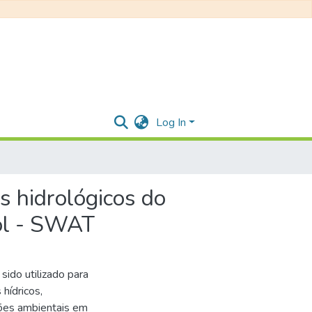
Log In
 hidrológicos do
ol - SWAT
do utilizado para
hídricos,
ções ambientais em