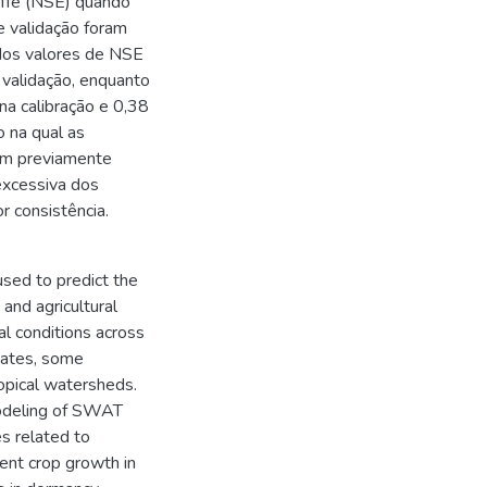
liffe (NSE) quando
e validação foram
idos valores de NSE
 validação, enquanto
na calibração e 0,38
o na qual as
sem previamente
excessiva dos
r consistência.
ed to predict the
and agricultural
al conditions across
tates, some
ropical watersheds.
modeling of SWAT
s related to
ent crop growth in