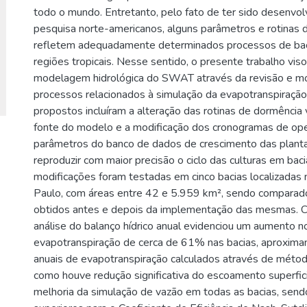
todo o mundo. Entretanto, pelo fato de ter sido desenvo
pesquisa norte-americanos, alguns parâmetros e rotinas 
refletem adequadamente determinados processos de bac
regiões tropicais. Nesse sentido, o presente trabalho viso
modelagem hidrológica do SWAT através da revisão e mo
processos relacionados à simulação da evapotranspiraçã
propostos incluíram a alteração das rotinas de dormência
fonte do modelo e a modificação dos cronogramas de op
parâmetros do banco de dados de crescimento das planta
reproduzir com maior precisão o ciclo das culturas em baci
modificações foram testadas em cinco bacias localizadas
Paulo, com áreas entre 42 e 5.959 km², sendo comparad
obtidos antes e depois da implementação das mesmas. C
análise do balanço hídrico anual evidenciou um aumento n
evapotranspiração de cerca de 61% nas bacias, aproxima
anuais de evapotranspiração calculados através de méto
como houve redução significativa do escoamento superfici
melhoria da simulação de vazão em todas as bacias, send