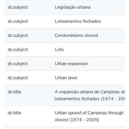
dc.subject
Legislação urbana
dc.subject
Loteamentos fechados
dc.subject
Condominiums closed
dc.subject
Lots
dc.subject
Urban expansion
dc.subject
Urban laws
dc.title
A expansão urbana de Campinas atra
loteamentos fechados (1974 - 2005
dc.title
Urban sprawl of Campinas through l
closed (1974 - 2005)