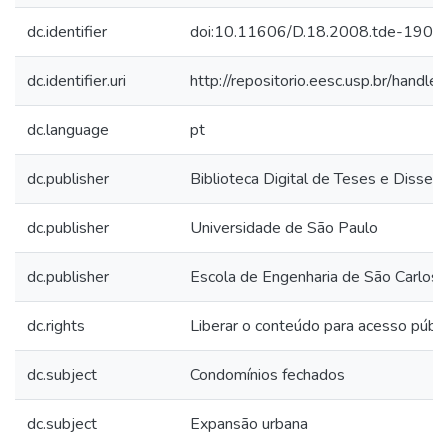
dc.identifier
doi:10.11606/D.18.2008.tde-190
dc.identifier.uri
http://repositorio.eesc.usp.br/hand
dc.language
pt
dc.publisher
Biblioteca Digital de Teses e Disse
dc.publisher
Universidade de São Paulo
dc.publisher
Escola de Engenharia de São Carlos
dc.rights
Liberar o conteúdo para acesso públi
dc.subject
Condomínios fechados
dc.subject
Expansão urbana