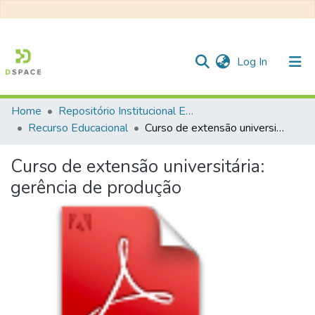
(current)
Log In
Home
Repositório Institucional EESC
Communities & Collections
Recurso Educacional
Curso de extensão universitária: gerência de produção
All of DSpace
Curso de extensão universitária:
Statistics
gerência de produção