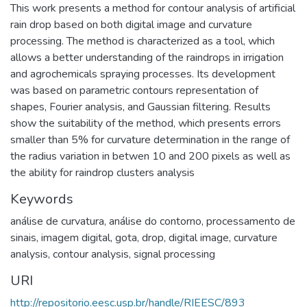
This work presents a method for contour analysis of artificial
rain drop based on both digital image and curvature
processing. The method is characterized as a tool, which
allows a better understanding of the raindrops in irrigation
and agrochemicals spraying processes. Its development
was based on parametric contours representation of
shapes, Fourier analysis, and Gaussian filtering. Results
show the suitability of the method, which presents errors
smaller than 5% for curvature determination in the range of
the radius variation in betwen 10 and 200 pixels as well as
the ability for raindrop clusters analysis
Keywords
análise de curvatura
,
análise do contorno
,
processamento de
sinais
,
imagem digital
,
gota
,
drop
,
digital image
,
curvature
analysis
,
contour analysis
,
signal processing
URI
http://repositorio.eesc.usp.br/handle/RIEESC/893