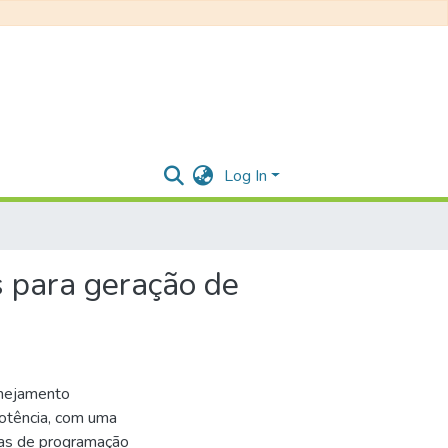
Log In
 para geração de
anejamento
otência, com uma
cas de programação