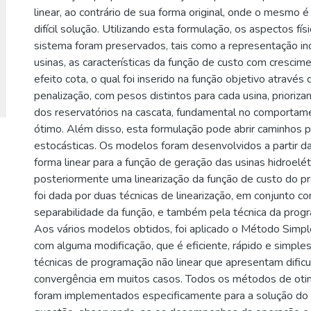
linear, ao contrário de sua forma original, onde o mesmo 
difícil solução. Utilizando esta formulação, os aspectos fí
sistema foram preservados, tais como a representação ind
usinas, as características da função de custo com crescim
efeito cota, o qual foi inserido na função objetivo através
penalização, com pesos distintos para cada usina, prioriz
dos reservatórios na cascata, fundamental no comportam
ótimo. Além disso, esta formulação pode abrir caminhos 
estocásticas. Os modelos foram desenvolvidos a partir 
forma linear para a função de geração das usinas hidroelét
posteriormente uma linearização da função de custo do p
foi dada por duas técnicas de linearização, em conjunto 
separabilidade da função, e também pela técnica da prog
Aos vários modelos obtidos, foi aplicado o Método Simpl
com alguma modificação, que é eficiente, rápido e simples
técnicas de programação não linear que apresentam dific
convergência em muitos casos. Todos os métodos de oti
foram implementados especificamente para a solução d