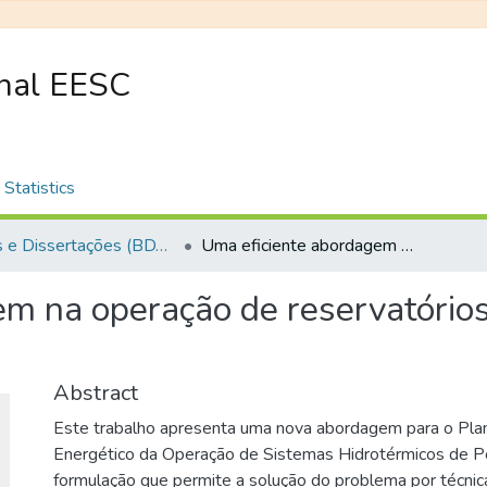
onal EESC
Statistics
Teses e Dissertações (BDTD USP)
Uma eficiente abordagem na operação de reservatórios para geração de energia elétrica
m na operação de reservatórios
Abstract
Este trabalho apresenta uma nova abordagem para o Pl
Energético da Operação de Sistemas Hidrotérmicos de P
formulação que permite a solução do problema por técni