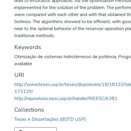
lead to estocastic approachs. All the optimization metho
implemented for the solution of the problem. The perfor
were compared with each other and with that obtained thr
technics. The algorithms showed to be efficient, with goo
near to the optimal behavior of the reservoir operation pl
traditional methods.
Keywords
Otimização de sistemas hidrotérmicos de potência
,
Progr
available
URI
http://www.teses.usp.br/teses/disponiveis/18/18133/
173129/
http://repositorio.eesc.usp.br/handle/RIEESC/6381
Collections
Teses e Dissertações (BDTD USP)