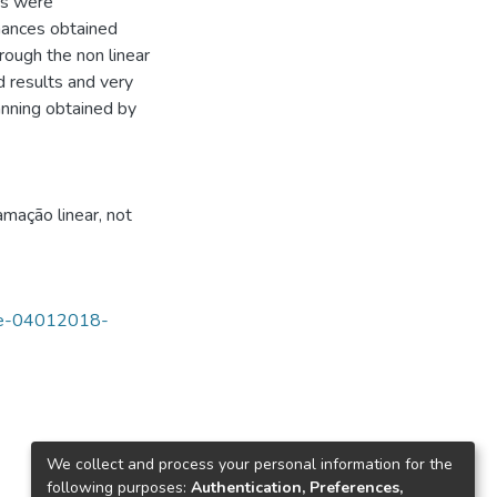
ds were
mances obtained
ough the non linear
d results and very
anning obtained by
amação linear
,
not
tde-04012018-
We collect and process your personal information for the
following purposes:
Authentication, Preferences,