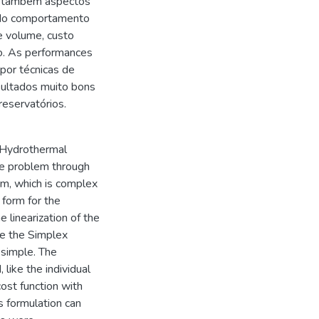
e também aspectos
s do comportamento
e volume, custo
o. As performances
por técnicas de
sultados muito bons
eservatórios.
 Hydrothermal
he problem through
rm, which is complex
 form for the
e linearization of the
re the Simplex
 simple. The
like the individual
cost function with
s formulation can