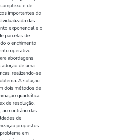
é complexo e de
sicos importantes do
ividualizada das
ento exponencial e o
 de parcelas de
ando o enchimento
ento operativo
para abordagens
da adoção de uma
ricas, realizando-se
roblema. A solução
com dois métodos de
ramação quadrática.
ex de resolução,
, ao contrário das
uldades de
mização propostos
o problema em